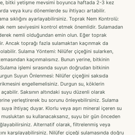
le, bitki yetişme mevsimi boyunca haftada 2-3 kez
arda veya kuru dönemlerde su ihtiyacı artabilir.
a sıklığını ayarlayabilirsiniz. Toprak Nem Kontrolü:
prak nem seviyesini kontrol etmek önemlidir. Sulamadan
ederek nemli olduğundan emin olun. Eğer toprak
r. Ancak toprağı fazla sulamaktan kaçınmak da
abilir. Sulama Yöntemi: Nilüfer çiçeğini sularken,
temasından kaçınmalısınız. Bunun yerine, bitkinin
Sulama işlemi sırasında suyun doğrudan bitkinin
urgun Suyun Önlenmesi: Nilüfer çiçeğini saksıda
irikmesini engellemelisiniz. Durgun su, köklerin
açabilir. Saksının altındaki suyu düzenli olarak
rine yerleştirerek bu sorunu önleyebilirsiniz. Sulama
z suya ihtiyaç duyar. Klorlu veya aşırı mineral içeren su
ğer musluktan su kullanacaksanız, suyu bir gün önceden
ayabilirsiniz. Alternatif olarak, filtrelenmiş veya
ını karşılayabilirsiniz. Nilüfer çiçeği sulamasında doğru