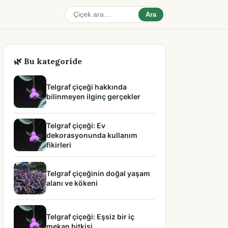
Ara
🌿 Bu kategoride
Telgraf çiçeği hakkında
bilinmeyen ilginç gerçekler
Telgraf çiçeği: Ev
dekorasyonunda kullanım
fikirleri
Telgraf çiçeğinin doğal yaşam
alanı ve kökeni
Telgraf çiçeği: Eşsiz bir iç
mekan bitkisi