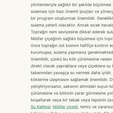
yöntemleriyle sağlıklı bir şekilde büyümesi
sulaması için bazı önemli ipuçları ve yönerg
bir program oluşturmak önemlidir. Genellik
sulama yeterli olacaktır. Ancak sıcak haval
Toprağın nem seviyesine dikkat ederek sulam
Nilüfer çiçeğinin sağlıklı büyümesi için to
önce toprağın üst kısmını hafifçe kontrol 
kurumuşsa, sulama yapmanız gerekmektedi
önemlidir, çünkü bu kök çürümesine neden ol
direkt olarak yapraklara veya çiçeklere su 
tabanından yavaşça su vermek daha iyidir. 
köklerine ulaşmasını sağlamak önemlidir. D
yetiştiriyorsanız, saksının altındaki suyun b
çürümesine ve bitkinin zarar görmesine yol 
boşaltarak veya bir tabak veya tepsinin üze
Su Kalitesi
:
Nilüfer çiçeği
, temiz ve zararsız