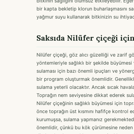
bitkinin sağlığını olumsuz etkileyebilir. E
bir kapta bekletip klorun buharlaşmasını sağl
yağmur suyu kullanarak bitkinizin su ihtiyacı
Saksıda Nilüfer çiçeği içi
Nilüfer çiçeği, göz alıcı güzelliği ve zarif
yöntemleriyle sağlıklı bir şekilde büyümesi
sulaması için bazı önemli ipuçları ve yönerg
bir program oluşturmak önemlidir. Genellik
sulama yeterli olacaktır. Ancak sıcak haval
Toprağın nem seviyesine dikkat ederek sulam
Nilüfer çiçeğinin sağlıklı büyümesi için to
önce toprağın üst kısmını hafifçe kontrol 
kurumuşsa, sulama yapmanız gerekmektedi
önemlidir, çünkü bu kök çürümesine neden ol