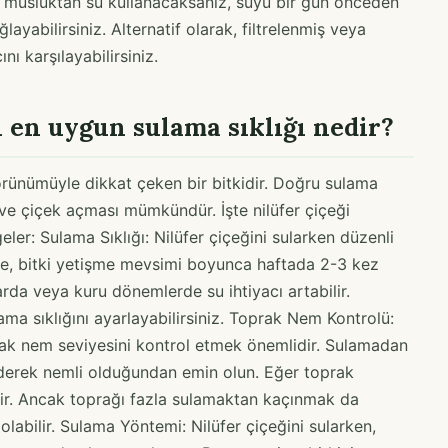
ğer musluktan su kullanacaksanız, suyu bir gün önceden
ayabilirsiniz. Alternatif olarak, filtrelenmiş veya
nı karşılayabilirsiniz.
n en uygun sulama sıklığı nedir?
 görünümüyle dikkat çeken bir bitkidir. Doğru sulama
 ve çiçek açması mümkündür. İşte nilüfer çiçeği
eler: Sulama Sıklığı: Nilüfer çiçeğini sularken düzenli
le, bitki yetişme mevsimi boyunca haftada 2-3 kez
arda veya kuru dönemlerde su ihtiyacı artabilir.
a sıklığını ayarlayabilirsiniz. Toprak Nem Kontrolü:
prak nem seviyesini kontrol etmek önemlidir. Sulamadan
ederek nemli olduğundan emin olun. Eğer toprak
r. Ancak toprağı fazla sulamaktan kaçınmak da
abilir. Sulama Yöntemi: Nilüfer çiçeğini sularken,