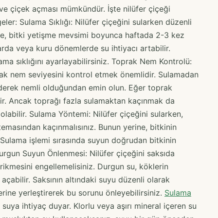
 ve çiçek açması mümkündür. İşte nilüfer çiçeği
eler: Sulama Sıklığı: Nilüfer çiçeğini sularken düzenli
le, bitki yetişme mevsimi boyunca haftada 2-3 kez
arda veya kuru dönemlerde su ihtiyacı artabilir.
a sıklığını ayarlayabilirsiniz. Toprak Nem Kontrolü:
prak nem seviyesini kontrol etmek önemlidir. Sulamadan
ederek nemli olduğundan emin olun. Eğer toprak
r. Ancak toprağı fazla sulamaktan kaçınmak da
abilir. Sulama Yöntemi: Nilüfer çiçeğini sularken,
temasından kaçınmalısınız. Bunun yerine, bitkinin
Sulama işlemi sırasında suyun doğrudan bitkinin
urgun Suyun Önlenmesi: Nilüfer çiçeğini saksıda
irikmesini engellemelisiniz. Durgun su, köklerin
açabilir. Saksının altındaki suyu düzenli olarak
rine yerleştirerek bu sorunu önleyebilirsiniz.
Sulama
 suya ihtiyaç duyar. Klorlu veya aşırı mineral içeren su