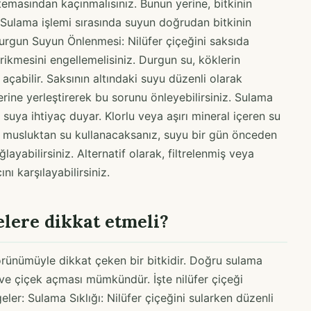
temasından kaçınmalısınız. Bunun yerine, bitkinin
Sulama işlemi sırasında suyun doğrudan bitkinin
urgun Suyun Önlenmesi: Nilüfer çiçeğini saksıda
irikmesini engellemelisiniz. Durgun su, köklerin
açabilir. Saksının altındaki suyu düzenli olarak
rine yerleştirerek bu sorunu önleyebilirsiniz. Sulama
z suya ihtiyaç duyar. Klorlu veya aşırı mineral içeren su
ğer musluktan su kullanacaksanız, suyu bir gün önceden
ayabilirsiniz. Alternatif olarak, filtrelenmiş veya
nı karşılayabilirsiniz.
elere dikkat etmeli?
 görünümüyle dikkat çeken bir bitkidir. Doğru sulama
 ve çiçek açması mümkündür. İşte nilüfer çiçeği
eler: Sulama Sıklığı: Nilüfer çiçeğini sularken düzenli