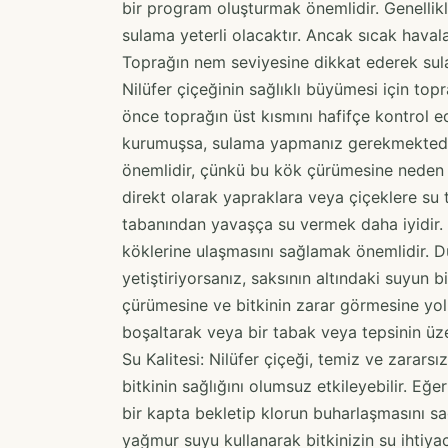
bir program oluşturmak önemlidir. Genellik
sulama yeterli olacaktır. Ancak sıcak haval
Toprağın nem seviyesine dikkat ederek sulam
Nilüfer çiçeğinin sağlıklı büyümesi için to
önce toprağın üst kısmını hafifçe kontrol 
kurumuşsa, sulama yapmanız gerekmektedi
önemlidir, çünkü bu kök çürümesine neden ol
direkt olarak yapraklara veya çiçeklere su 
tabanından yavaşça su vermek daha iyidir. 
köklerine ulaşmasını sağlamak önemlidir. D
yetiştiriyorsanız, saksının altındaki suyun b
çürümesine ve bitkinin zarar görmesine yol 
boşaltarak veya bir tabak veya tepsinin üze
Su Kalitesi: Nilüfer çiçeği, temiz ve zararsı
bitkinin sağlığını olumsuz etkileyebilir. E
bir kapta bekletip klorun buharlaşmasını sağl
yağmur suyu kullanarak bitkinizin su ihtiyac