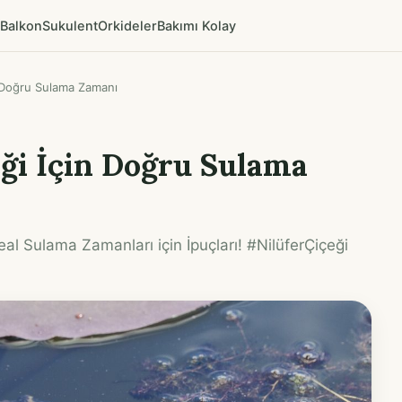
Balkon
Sukulent
Orkideler
Bakımı Kolay
n Doğru Sulama Zamanı
eği İçin Doğru Sulama
eal Sulama Zamanları için İpuçları! #NilüferÇiçeği