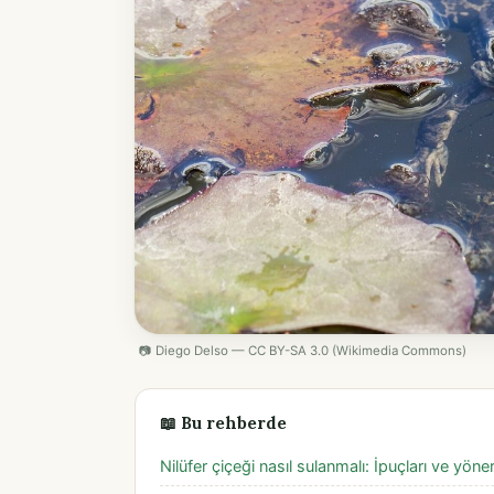
📷 Diego Delso — CC BY-SA 3.0 (Wikimedia Commons)
📖 Bu rehberde
Nilüfer çiçeği nasıl sulanmalı: İpuçları ve yöne