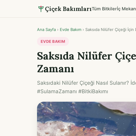
Çiçek Bakımları
Tüm Bitkiler
İç Mekan
Ana Sayfa
›
Evde Bakım
›
Saksıda Nilüfer Çiçeği İçi
EVDE BAKIM
Saksıda Nilüfer Çiç
Zamanı
Saksıdaki Nilüfer Çiçeği Nasıl Sulanır? İd
#SulamaZamanı #BitkiBakımı