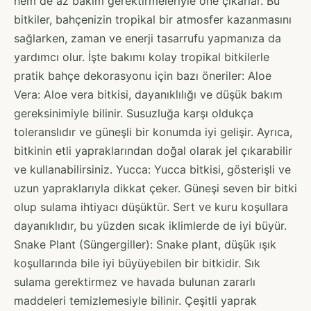
hem de az bakım gerektirmeleriyle öne çıkarlar. Bu
bitkiler, bahçenizin tropikal bir atmosfer kazanmasını
sağlarken, zaman ve enerji tasarrufu yapmanıza da
yardımcı olur. İşte bakımı kolay tropikal bitkilerle
pratik bahçe dekorasyonu için bazı öneriler: Aloe
Vera: Aloe vera bitkisi, dayanıklılığı ve düşük bakım
gereksinimiyle bilinir. Susuzluğa karşı oldukça
toleranslıdır ve güneşli bir konumda iyi gelişir. Ayrıca,
bitkinin etli yapraklarından doğal olarak jel çıkarabilir
ve kullanabilirsiniz. Yucca: Yucca bitkisi, gösterişli ve
uzun yapraklarıyla dikkat çeker. Güneşi seven bir bitki
olup sulama ihtiyacı düşüktür. Sert ve kuru koşullara
dayanıklıdır, bu yüzden sıcak iklimlerde de iyi büyür.
Snake Plant (Süngergiller): Snake plant, düşük ışık
koşullarında bile iyi büyüyebilen bir bitkidir. Sık
sulama gerektirmez ve havada bulunan zararlı
maddeleri temizlemesiyle bilinir. Çeşitli yaprak