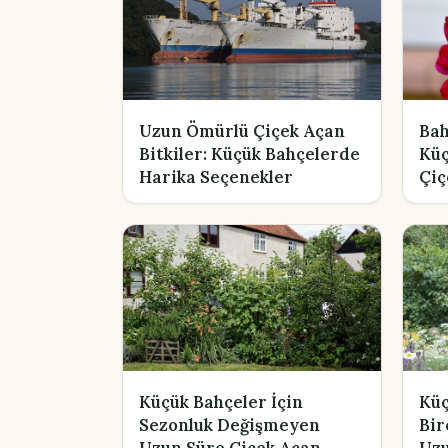
Uzun Ömürlü Çiçek Açan
Bah
Bitkiler: Küçük Bahçelerde
Küç
Harika Seçenekler
Çiç
Küçük Bahçeler İçin
Küç
Sezonluk Değişmeyen
Bir
Uzun Süre Çiçek Açan
Uzu