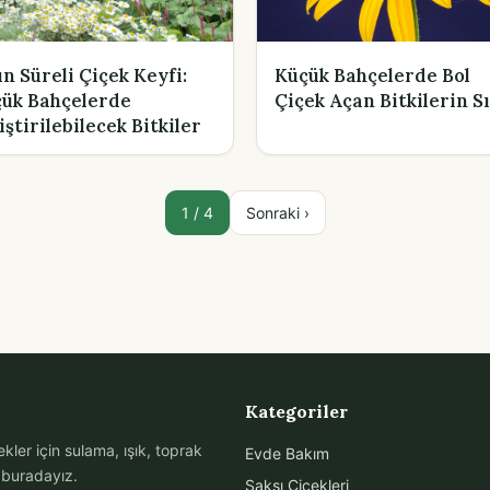
n Süreli Çiçek Keyfi:
Küçük Bahçelerde Bol
ük Bahçelerde
Çiçek Açan Bitkilerin Sı
iştirilebilecek Bitkiler
1 / 4
Sonraki ›
Kategoriler
kler için sulama, ışık, toprak
Evde Bakım
n buradayız.
Saksı Çiçekleri