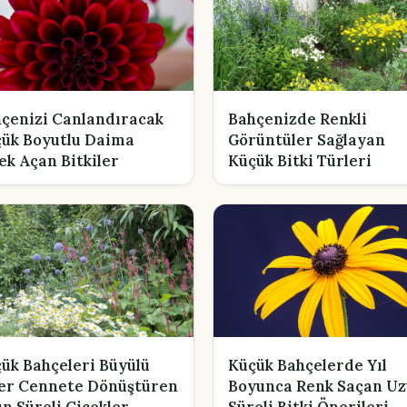
çenizi Canlandıracak
Bahçenizde Renkli
ük Boyutlu Daima
Görüntüler Sağlayan
ek Açan Bitkiler
Küçük Bitki Türleri
ük Bahçeleri Büyülü
Küçük Bahçelerde Yıl
er Cennete Dönüştüren
Boyunca Renk Saçan U
n Süreli Çiçekler
Süreli Bitki Önerileri