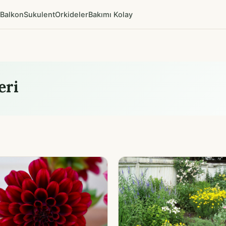
Balkon
Sukulent
Orkideler
Bakımı Kolay
eri