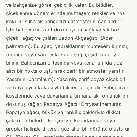
ve bahçenize görsel çekicilik katar. Bu bitkiler,
çiçeklenme dönemlerinde muhteşem renkler ve hoş
kokular sunarak bahçenizin atmosferini canlandırır.
İşte bahçenizin zarif dokunuşunu sağlayacak bazı
çiçekli ağaç ve çalılar: Japon Akçaağacı (Acer
palmatum): Bu ağaç, yapraklarının muhteşem kırmızı,
turuncu veya sarı renkte değiştiği çeşitli türleriyle
bilinir. Bahçenizin ortasında veya kenarlarında göz
alıcı bir nokta oluşturarak zarif bir atmosfer yaratır.
Yasemin (Jasminum): Yasemin, zarif beyaz çiçekleri
ve büyüleyici kokusuyla bilinen bir çalıdır. Bahçenizin
köşelerinde veya duvarlarına tırmanarak romantik bir
dokunuş sağlar. Papatya Ağacı (Chrysanthemum):
Papatya ağacı, büyük ve renkli çiçekleriyle dikkat
çeken bir bitkidir. Bahçenizin kenarlarında veya
gruplar halinde dikerek göz alıcı bir görüntü oluşturur.
Gül (Rosa): Gül, zarafetin simgesi olan ve geniş bir