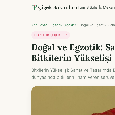
Çiçek Bakımları
Tüm Bitkiler
İç Mekan
Ana Sayfa
›
Egzotik Çiçekler
›
Doğal ve Egzotik: Sana
EGZOTIK ÇIÇEKLER
Doğal ve Egzotik: S
Bitkilerin Yükselişi
Bitkilerin Yükselişi: Sanat ve Tasarımda
dünyasında bitkilerin ilham veren serüve