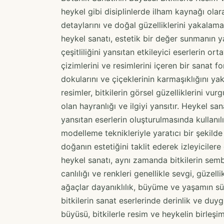
heykel gibi disiplinlerde ilham kaynağı olarak
detaylarını ve doğal güzelliklerini yakalam
heykel sanatı, estetik bir değer sunmanın ya
çeşitliliğini yansıtan etkileyici eserlerin or
çizimlerini ve resimlerini içeren bir sanat fo
dokularını ve çiçeklerinin karmaşıklığını ya
resimler, bitkilerin görsel güzelliklerini vu
olan hayranlığı ve ilgiyi yansıtır. Heykel san
yansıtan eserlerin oluşturulmasında kullanılır.
modelleme teknikleriyle yaratıcı bir şekilde i
doğanın estetiğini taklit ederek izleyicilere
heykel sanatı, aynı zamanda bitkilerin sembo
canlılığı ve renkleri genellikle sevgi, güzel
ağaçlar dayanıklılık, büyüme ve yaşamın sür
bitkilerin sanat eserlerinde derinlik ve duy
büyüsü, bitkilerle resim ve heykelin birleşim