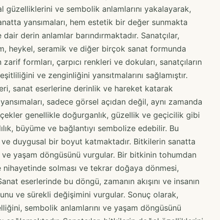
al güzelliklerini ve sembolik anlamlarını yakalayarak,
n sanatta yansımaları, hem estetik bir değer sunmakta
ir derin anlamlar barındırmaktadır. Sanatçılar,
esim, heykel, seramik ve diğer birçok sanat formunda
n zarif formları, çarpıcı renkleri ve dokuları, sanatçıların
şitliliğini ve zenginliğini yansıtmalarını sağlamıştır.
leri, sanat eserlerine derinlik ve hareket katarak
tta yansımaları, sadece görsel açıdan değil, aynı zamanda
ekler genellikle doğurganlık, güzellik ve geçicilik gibi
ılık, büyüme ve bağlantıyı sembolize edebilir. Bu
 ve duygusal bir boyut katmaktadır. Bitkilerin sanatta
 ve yaşam döngüsünü vurgular. Bir bitkinin tohumdan
 nihayetinde solması ve tekrar doğaya dönmesi,
anat eserlerinde bu döngü, zamanın akışını ve insanın
ğunu ve sürekli değişimini vurgular. Sonuç olarak,
elliğini, sembolik anlamlarını ve yaşam döngüsünü