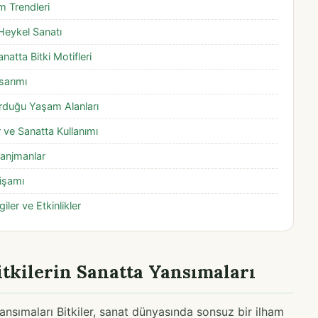
m Trendleri
 Heykel Sanatı
natta Bitki Motifleri
asarımı
turduğu Yaşam Alanları
r ve Sanatta Kullanımı
Aranjmanlar
tişamı
iler ve Etkinlikler
tkilerin Sanatta Yansımaları
ansımaları Bitkiler, sanat dünyasında sonsuz bir ilham