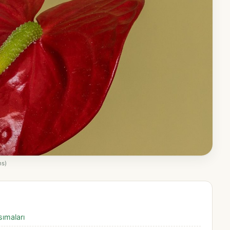
ns)
sımaları