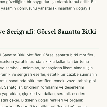
nın güzelliğine bir saygı duruşu olarak kabul edilir. Bu
 ve yaşamın döngüsünü yansıtarak insanların doğayla
ve Serigrafi: Görsel Sanatta Bitki
l Sanatta Bitki Motifleri Görsel sanatta bitki motifleri,
eserlerin yaratılmasında sıklıkla kullanılan bir tema
i ve sembolik anlamları, sanatçıların ilham alması için
eramik ve serigrafi eserler, estetik bir cazibe sunmanın
amik sanatında bitki motifleri, çanak, vazo, tabak gibi
. Sanatçılar, bitkilerin formlarını ve desenlerini
n yaprakları, çiçekleri ve dalları, seramik eserlere
katini çeker. Bitkilerin doğal renkleri ve organik
i artırır. Serigrafi ise bitki motiflerini kağıt veya