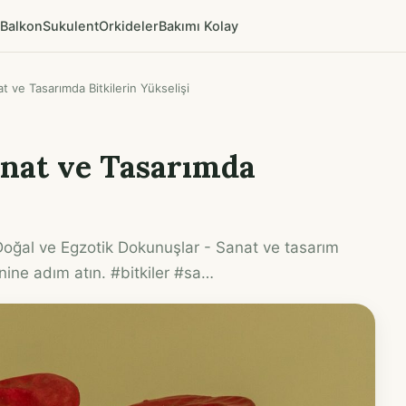
Balkon
Sukulent
Orkideler
Bakımı Kolay
t ve Tasarımda Bitkilerin Yükselişi
anat ve Tasarımda
 Doğal ve Egzotik Dokunuşlar - Sanat ve tasarım
nine adım atın. #bitkiler #sa…