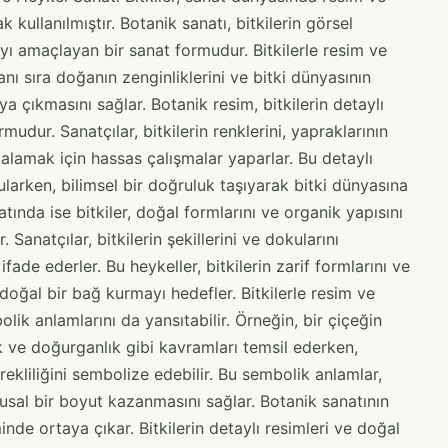
 kullanılmıştır. Botanik sanatı, bitkilerin görsel
ayı amaçlayan bir sanat formudur. Bitkilerle resim ve
nı sıra doğanın zenginliklerini ve bitki dünyasının
taya çıkmasını sağlar. Botanik resim, bitkilerin detaylı
rmudur. Sanatçılar, bitkilerin renklerini, yapraklarının
kalamak için hassas çalışmalar yaparlar. Bu detaylı
rgularken, bilimsel bir doğruluk taşıyarak bitki dünyasına
atında ise bitkiler, doğal formlarını ve organik yapısını
 Sanatçılar, bitkilerin şekillerini ve dokularını
fade ederler. Bu heykeller, bitkilerin zarif formlarını ve
 doğal bir bağ kurmayı hedefler. Bitkilerle resim ve
lik anlamlarını da yansıtabilir. Örneğin, bir çiçeğin
lik ve doğurganlık gibi kavramları temsil ederken,
ekliliğini sembolize edebilir. Bu sembolik anlamlar,
gusal bir boyut kazanmasını sağlar. Botanik sanatının
inde ortaya çıkar. Bitkilerin detaylı resimleri ve doğal