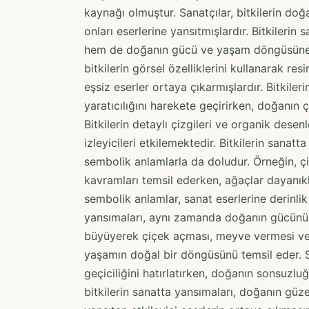
kaynağı olmuştur. Sanatçılar, bitkilerin doğ
onları eserlerine yansıtmışlardır. Bitkileri
hem de doğanın gücü ve yaşam döngüsüne da
bitkilerin görsel özelliklerini kullanarak r
eşsiz eserler ortaya çıkarmışlardır. Bitkileri
yaratıcılığını harekete geçirirken, doğanın çe
Bitkilerin detaylı çizgileri ve organik desen
izleyicileri etkilemektedir. Bitkilerin sana
sembolik anlamlarla da doludur. Örneğin, çiç
kavramları temsil ederken, ağaçlar dayanıkl
sembolik anlamlar, sanat eserlerine derinlik
yansımaları, aynı zamanda doğanın gücünü
büyüyerek çiçek açması, meyve vermesi ve
yaşamın doğal bir döngüsünü temsil eder. S
geçiciliğini hatırlatırken, doğanın sonsuzlu
bitkilerin sanatta yansımaları, doğanın güz