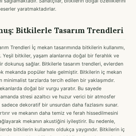
ı sağlamaktadır. Sanatçılar, bitkilerin doğal özelliklerini
 eserler yaratmaktadırlar.
uş: Bitkilerle Tasarım Trendleri
rım Trendleri İç mekan tasarımında bitkilerin kullanımı,
. Yeşil bitkiler, yaşam alanlarına doğal bir ferahlık ve
ir dokunuş sağlar. Bitkilerle tasarım trendleri, evlerden
çok mekanda popüler hale gelmiştir. Bitkilerin iç mekan
n minimalist tarzlarda tercih edilen bir yaklaşımdır.
 mekanlarda doğal bir vurgu yaratır. Bu sayede
zamanda stresi azaltıcı ve huzur verici bir atmosfer
ı, sadece dekoratif bir unsurdan daha fazlasını sunar.
 artırır ve mekanın daha temiz ve ferah hissedilmesini
ağlayarak mekanın akustiğini iyileştirir. Bu nedenle,
erde bitkilerin kullanımı oldukça yaygındır. Bitkilerin iç