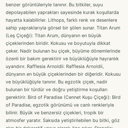
benzer görüntüleriyle tanınır. Bu bitkiler, suyu
depolayabilen yaprakları sayesinde kurak koşullarda
hayatta kalabilirler. Lithops, farklı renk ve desenlere
sahip yapraklarıyla görsel bir şölen sunar. Titan Arum
(Leş Çiçeği): Titan Arum, dünyanın en büyük
çiçeklerinden biridir. Kokusu ve boyutuyla dikkat
çeker. Nadir bulunan bu çiçek, büyüme dönemlerinde
özenli bir bakım gerektirir ve büyüklüğüyle hayranlık
uyandırır. Rafflesia Arnoldii: Rafflesia Arnoldii,
dünyanın en büyük çiçeklerinden bir diğeridir. Kokusu
ve büyüklüğüyle tanınır. Bu egzotik çiçek, nadir
bulunan bir türdür ve doğru yetiştirme koşulları
gerektirir. Bird of Paradise (Cennet Kuşu Çiçeği): Bird
of Paradise, egzotik görünümü ve canlı renkleriyle
bilinir. Büyük ve benzersiz çiçekleri, tropik bir
atmosfer yaratır. Saksıda yetiştirilebilen bu bitki, göz
alıcı bir dekoratif unsur olarak öne çıkar. Stapelia: