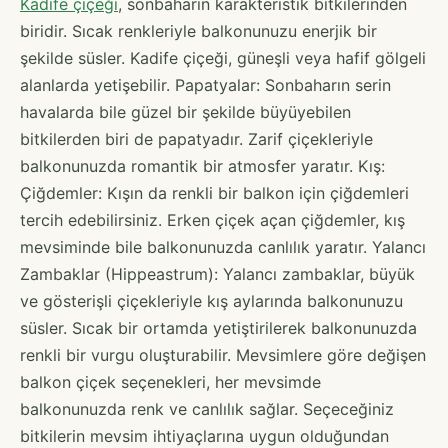
Kadife çiçeği
, sonbaharın karakteristik bitkilerinden
biridir. Sıcak renkleriyle balkonunuzu enerjik bir
şekilde süsler. Kadife çiçeği, güneşli veya hafif gölgeli
alanlarda yetişebilir. Papatyalar: Sonbaharın serin
havalarda bile güzel bir şekilde büyüyebilen
bitkilerden biri de papatyadır. Zarif çiçekleriyle
balkonunuzda romantik bir atmosfer yaratır. Kış:
Çiğdemler: Kışın da renkli bir balkon için çiğdemleri
tercih edebilirsiniz. Erken çiçek açan çiğdemler, kış
mevsiminde bile balkonunuzda canlılık yaratır. Yalancı
Zambaklar (Hippeastrum): Yalancı zambaklar, büyük
ve gösterişli çiçekleriyle kış aylarında balkonunuzu
süsler. Sıcak bir ortamda yetiştirilerek balkonunuzda
renkli bir vurgu oluşturabilir. Mevsimlere göre değişen
balkon çiçek seçenekleri, her mevsimde
balkonunuzda renk ve canlılık sağlar. Seçeceğiniz
bitkilerin mevsim ihtiyaçlarına uygun olduğundan