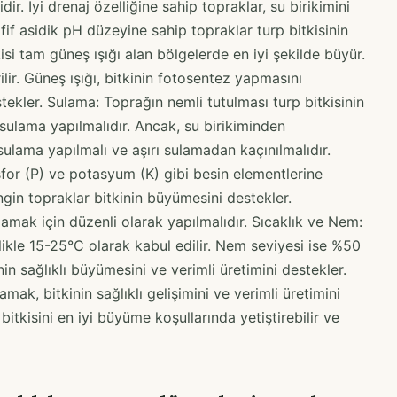
ir. İyi drenaj özelliğine sahip topraklar, su birikimini
fif asidik pH düzeyine sahip topraklar turp bitkisinin
isi tam güneş ışığı alan bölgelerde en iyi şekilde büyür.
lir. Güneş ışığı, bitkinin fotosentez yapmasını
ekler. Sulama: Toprağın nemli tutulması turp bitkisinin
 sulama yapılmalıdır. Ancak, su birikiminden
ulama yapılmalı ve aşırı sulamadan kaçınılmalıdır.
osfor (P) ve potasyum (K) gibi besin elementlerine
gin topraklar bitkinin büyümesini destekler.
ılamak için düzenli olarak yapılmalıdır. Sıcaklık ve Nem:
ellikle 15-25°C olarak kabul edilir. Nem seviyesi ise %50
nin sağlıklı büyümesini ve verimli üretimini destekler.
mak, bitkinin sağlıklı gelişimini ve verimli üretimini
 bitkisini en iyi büyüme koşullarında yetiştirebilir ve