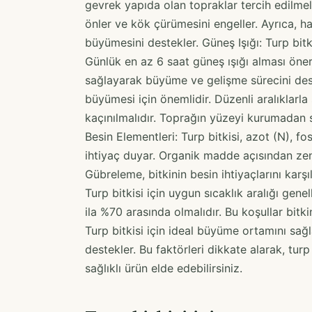
gevrek yapıda olan topraklar tercih edilmelid
önler ve kök çürümesini engeller. Ayrıca, ha
büyümesini destekler. Güneş Işığı: Turp bitk
Günlük en az 6 saat güneş ışığı alması öneri
sağlayarak büyüme ve gelişme sürecini dest
büyümesi için önemlidir. Düzenli aralıklarla
kaçınılmalıdır. Toprağın yüzeyi kurumadan s
Besin Elementleri: Turp bitkisi, azot (N), f
ihtiyaç duyar. Organik madde açısından zen
Gübreleme, bitkinin besin ihtiyaçlarını karş
Turp bitkisi için uygun sıcaklık aralığı gen
ila %70 arasında olmalıdır. Bu koşullar bitki
Turp bitkisi için ideal büyüme ortamını sağla
destekler. Bu faktörleri dikkate alarak, turp
sağlıklı ürün elde edebilirsiniz.