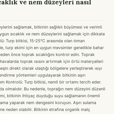
caklık ve nem düzeyleri nasıl
ylerini sağlamak, bitkinin sağlıklı büyümesi ve verimli
n uygun sıcaklık ve nem düzeylerini sağlamak için dikkate
ü: Turp bitkisi, 15-25°C arasında olan ılıman
enle, turp ekimi için en uygun mevsimler genellikle bahar
meden önce toprak sıcaklığını kontrol edin. Toprak
havalarda toprak ısısını artırmak için örtü materyalleri
neşin direkt olarak ulaştığı bölgelere yerleştirerek ısıyı
endirme yöntemleri uygulayarak bitkinin aşırı
em Kontrolü: Turp bitkisi, nemli bir ortamı tercih eder.
da olmalıdır. Bu nedenle, toprağın nem düzeyini düzenli
emi, bitkinin ihtiyaç duyduğu suyu sağlamanın önemli
lama yaparak nem dengesini koruyun. Aşırı sulama
 neden olabilir. Bitkinin etrafına organik malç