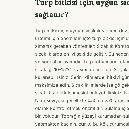
Turp bitkisi için uygun sı
sağlanır?
Turp bitkisi için uygun sıcaklık ve nem düze
üretimi için önemlidir. İşte turp bitkisi içi
almanız gereken yöntemler: Sıcaklık Kontrol
sıcaklıklarda en iyi şekilde gelişir. Bu ned
ve sonbahar aylarıdır. Turp tohumlarını ek
sıcaklığı 10-15°C arasında olmalıdır. Soğuk 
kullanabilirsiniz. Serin iklimlerde, bitkiyi gü
maksimize edin. Sıcak iklimlerde ise gölgel
sıcaklıktan etkilenmesini önleyebilirsiniz. N
Nem seviyesi genellikle %50 ila %70 arasın
olarak kontrol etmek önemlidir. Sulama işl
bir yoludur. Toprağın yüzeyi kurumadan su
yapmaktan kaçının, çünkü bu kök çürümesine