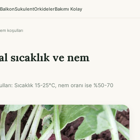
Balkon
Sukulent
Orkideler
Bakımı Kolay
nem koşulları
eal sıcaklık ve nem
şulları: Sıcaklık 15-25°C, nem oranı ise %50-70