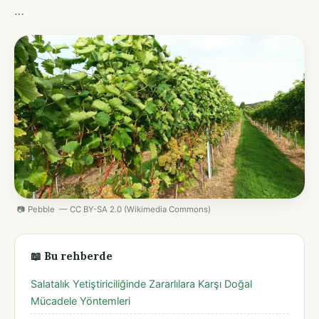
…
📷 Pebble — CC BY-SA 2.0 (Wikimedia Commons)
📖 Bu rehberde
Salatalık Yetiştiriciliğinde Zararlılara Karşı Doğal
Mücadele Yöntemleri