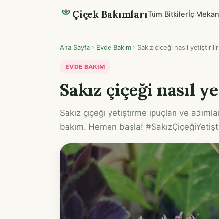
Çiçek Bakımları
Tüm Bitkiler
İç Mekan
Ana Sayfa
›
Evde Bakım
›
Sakız çiçeği nasıl yetiştirilir
EVDE BAKIM
Sakız çiçeği nasıl yet
Sakız çiçeği yetiştirme ipuçları ve adımla
bakım. Hemen başla! #SakızÇiçeğiYetişt