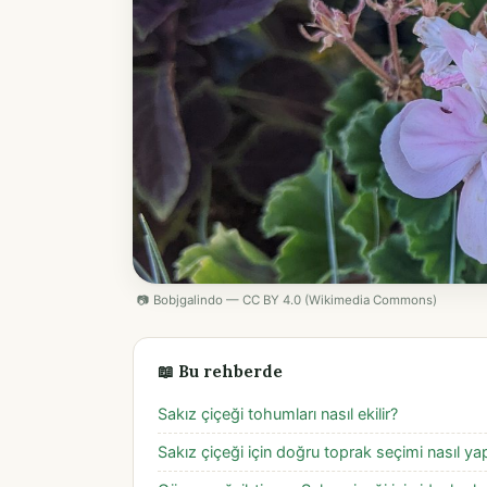
📷 Bobjgalindo — CC BY 4.0 (Wikimedia Commons)
📖 Bu rehberde
Sakız çiçeği tohumları nasıl ekilir?
Sakız çiçeği için doğru toprak seçimi nasıl yapı