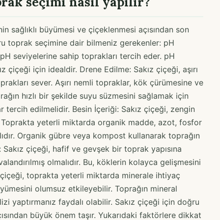
prak seçimi nasıl yapılır?
inin sağlıklı büyümesi ve çiçeklenmesi açısından son
ğru toprak seçimine dair bilmeniz gerekenler: pH
 pH seviyelerine sahip toprakları tercih eder. pH
z çiçeği için idealdir. Drene Edilme: Sakız çiçeği, aşırı
rakları sever. Aşırı nemli topraklar, kök çürümesine ve
rağın hızlı bir şekilde suyu süzmesini sağlamak için
tercih edilmelidir. Besin İçeriği: Sakız çiçeği, zengin
r. Toprakta yeterli miktarda organik madde, azot, fosfor
ıdır. Organik gübre veya kompost kullanarak toprağın
sı: Sakız çiçeği, hafif ve gevşek bir toprak yapısına
valandırılmış olmalıdır. Bu, köklerin kolayca gelişmesini
 çiçeği, toprakta yeterli miktarda minerale ihtiyaç
büyümesini olumsuz etkileyebilir. Toprağın mineral
izi yaptırmanız faydalı olabilir. Sakız çiçeği için doğru
açısından büyük önem taşır. Yukarıdaki faktörlere dikkat