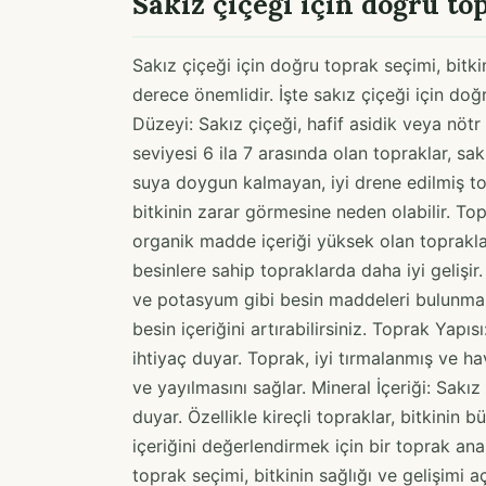
Sakız çiçeği için doğru to
Sakız çiçeği için doğru toprak seçimi, bitk
derece önemlidir. İşte sakız çiçeği için do
Düzeyi: Sakız çiçeği, hafif asidik veya nötr
seviyesi 6 ila 7 arasında olan topraklar, sakı
suya doygun kalmayan, iyi drene edilmiş top
bitkinin zarar görmesine neden olabilir. Top
organik madde içeriği yüksek olan topraklar 
besinlere sahip topraklarda daha iyi gelişi
ve potasyum gibi besin maddeleri bulunmal
besin içeriğini artırabilirsiniz. Toprak Yapı
ihtiyaç duyar. Toprak, iyi tırmalanmış ve ha
ve yayılmasını sağlar. Mineral İçeriği: Sakız
duyar. Özellikle kireçli topraklar, bitkinin 
içeriğini değerlendirmek için bir toprak anal
toprak seçimi, bitkinin sağlığı ve gelişimi 