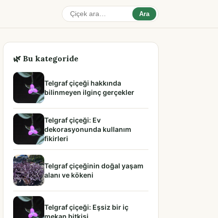
Ara
🌿 Bu kategoride
Telgraf çiçeği hakkında
bilinmeyen ilginç gerçekler
Telgraf çiçeği: Ev
dekorasyonunda kullanım
fikirleri
Telgraf çiçeğinin doğal yaşam
alanı ve kökeni
Telgraf çiçeği: Eşsiz bir iç
mekan bitkisi