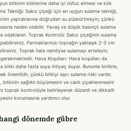
uyun bitkinin köklerine daha iyi nüfuz etmesi ve kök
lama Tekniği: Sakız çiçeği için en uygun sulama tekniği,
kinin yapraklarına doğrudan su püskürtmeyin, çünkü
masına neden olabilir. Yavaş ve düşük basınçlı sulama
e odaklanın. Toprak Kontrolü: Sakız çiçeğinin sulama
apabilirsiniz. Parmaklarınızı toprağın yaklaşık 2-3 cm
ilirsiniz. Toprak hala nemliyse sulamayı erteleyin,
erekmektedir. Hava Koşulları: Hava koşulları da
da bitki daha fazla suya ihtiyaç duyar. Bununla birlikte,
 önemlidir, çünkü bitkiyi aşırı sulama riski vardır.
, bitkinin sağlıklı büyümesini ve canlı çiçeklenmesini
ı toprak kontrolüyle belirleyerek düzenli ve dikkatli
esini korumasına yardımcı olur.
n hangi dönemde gübre