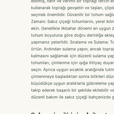
edilmiş, hafif ve verimli bir toprağı tercih
kullanarak toprağı gevşetin ve taşları, çöpl
seçmek önemlidir. Güvenilir bir tohum sağla
Zamanı: Sakız çiçeği tohumlarını, yerel ik
ekin. Genellikle ilkbahar dönemi en uygun z
tohum boyutuna göre doğru derinliğe ekleyi
yapmanız yeterlidir. Sıralama ve Sulama: To
örtün. Ardından sulama yapın, ancak toprağ
kalmasını sağlamak için düzenli sulama yap
tohumları, çimlenme için ışığa ihtiyaç duyar
seçin. Ayrıca uygun sıcaklık aralığında tu
çimlenmeye başladıktan sonra bitkileri düze
büyüdükçe uygun aralıklarla gübreleme yap
takip ederek başarılı bir şekilde ekilebilir 
düzenli bakım ile sakız çiçeği bahçenizde gö