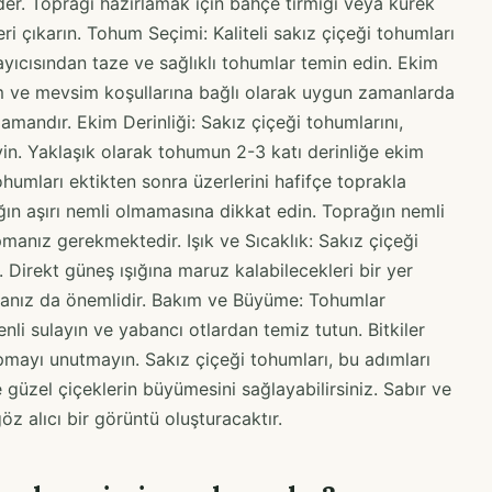
 eder. Toprağı hazırlamak için bahçe tırmığı veya kürek
eri çıkarın. Tohum Seçimi: Kaliteli sakız çiçeği tohumları
yıcısından taze ve sağlıklı tohumlar temin edin. Ekim
lim ve mevsim koşullarına bağlı olarak uygun zamanlarda
amandır. Ekim Derinliği: Sakız çiçeği tohumlarını,
n. Yaklaşık olarak tohumun 2-3 katı derinliğe ekim
humları ektikten sonra üzerlerini hafifçe toprakla
ın aşırı nemli olmamasına dikkat edin. Toprağın nemli
manız gerekmektedir. Işık ve Sıcaklık: Sakız çiçeği
. Direkt güneş ışığına maruz kalabilecekleri bir yer
tmanız da önemlidir. Bakım ve Büyüme: Tohumlar
nli sulayın ve yabancı otlardan temiz tutun. Bitkiler
mayı unutmayın. Sakız çiçeği tohumları, bu adımları
ve güzel çiçeklerin büyümesini sağlayabilirsiniz. Sabır ve
z alıcı bir görüntü oluşturacaktır.