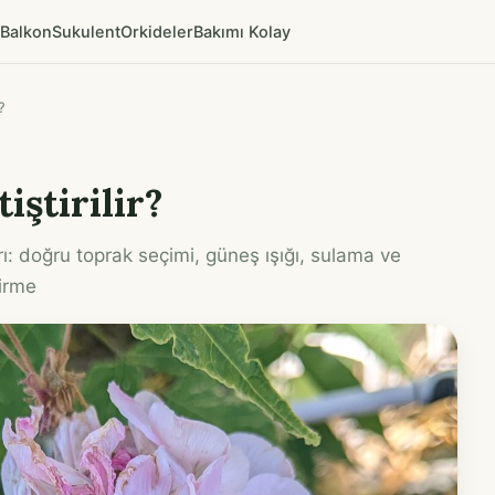
Balkon
Sukulent
Orkideler
Bakımı Kolay
?
iştirilir?
rı: doğru toprak seçimi, güneş ışığı, sulama ve
irme