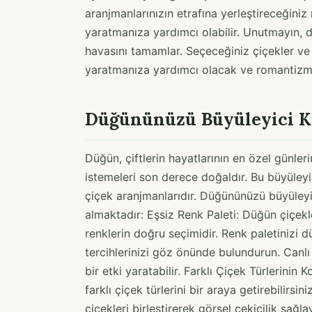
aranjmanlarınızın etrafına yerleştireceğin
yaratmanıza yardımcı olabilir. Unutmayın,
havasını tamamlar. Seçeceğiniz çiçekler v
yaratmanıza yardımcı olacak ve romantizmi
Düğününüzü Büyüleyici K
Düğün, çiftlerin hayatlarının en özel günler
istemeleri son derece doğaldır. Bu büyüleyic
çiçek aranjmanlarıdır. Düğününüzü büyüleyici
almaktadır: Eşsiz Renk Paleti: Düğün çiçekl
renklerin doğru seçimidir. Renk paletinizi
tercihlerinizi göz önünde bulundurun. Canlı
bir etki yaratabilir. Farklı Çiçek Türlerini
farklı çiçek türlerini bir araya getirebilirsi
çiçekleri birleştirerek görsel çekicilik sağlay