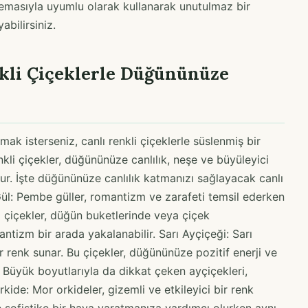
şemasıyla uyumlu olarak kullanarak unutulmaz bir
bilirsiniz.
nkli Çiçeklerle Düğününüze
ak isterseniz, canlı renkli çiçeklerle süslenmiş bir
nkli çiçekler, düğününüze canlılık, neşe ve büyüleyici
r. İşte düğününüze canlılık katmanızı sağlayacak canlı
e Gül: Pembe güller, romantizm ve zarafeti temsil ederken
l çiçekler, düğün buketlerinde veya çiçek
antizm bir arada yakalanabilir. Sarı Ayçiçeği: Sarı
ir renk sunar. Bu çiçekler, düğününüze pozitif enerji ve
Büyük boyutlarıyla da dikkat çeken ayçiçekleri,
kide: Mor orkideler, gizemli ve etkileyici bir renk