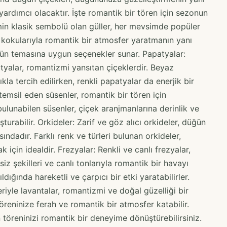
ardımcı olacaktır. İşte romantik bir tören için sezonun
min klasik sembolü olan güller, her mevsimde popüler
l kokularıyla romantik bir atmosfer yaratmanın yanı
düğün temasına uygun seçenekler sunar. Papatyalar:
yalar, romantizmi yansıtan çiçeklerdir. Beyaz
kla tercih edilirken, renkli papatyalar da enerjik bir
 temsil eden süsenler, romantik bir tören için
ulunabilen süsenler, çiçek aranjmanlarına derinlik ve
turabilir. Orkideler: Zarif ve göz alıcı orkideler, düğün
ındadır. Farklı renk ve türleri bulunan orkideler,
çin idealdir. Frezyalar: Renkli ve canlı frezyalar,
iz şekilleri ve canlı tonlarıyla romantik bir havayı
ldığında hareketli ve çarpıcı bir etki yaratabilirler.
riyle lavantalar, romantizmi ve doğal güzelliği bir
öreninize ferah ve romantik bir atmosfer katabilir.
töreninizi romantik bir deneyime dönüştürebilirsiniz.