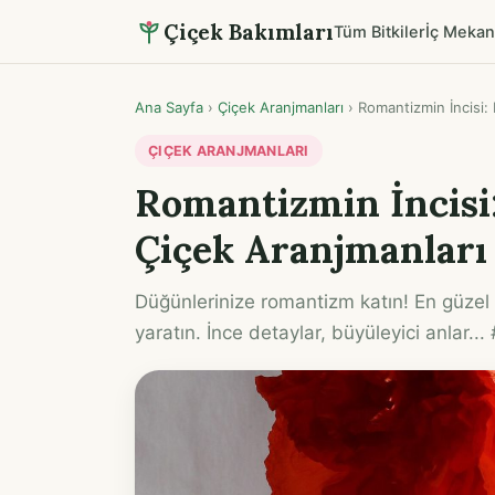
Çiçek Bakımları
Tüm Bitkiler
İç Mekan
Ana Sayfa
›
Çiçek Aranjmanları
›
Romantizmin İncisi:
ÇIÇEK ARANJMANLARI
Romantizmin İncisi
Çiçek Aranjmanları
Düğünlerinize romantizm katın! En güzel 
yaratın. İnce detaylar, büyüleyici anlar