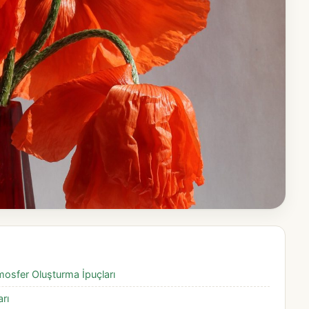
osfer Oluşturma İpuçları
rı