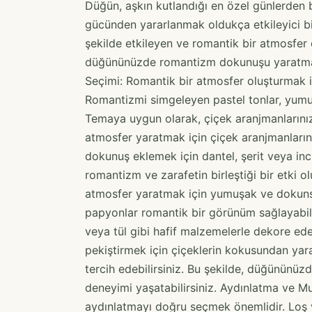
Düğün, aşkın kutlandığı en özel günlerden b
gücünden yararlanmak oldukça etkileyici bir
şekilde etkileyen ve romantik bir atmosfer 
düğününüzde romantizm dokunuşu yaratmanız
Seçimi: Romantik bir atmosfer oluşturmak i
Romantizmi simgeleyen pastel tonlar, yumuşa
Temaya uygun olarak, çiçek aranjmanlarınızı
atmosfer yaratmak için çiçek aranjmanlarınd
dokunuş eklemek için dantel, şerit veya inci 
romantizm ve zarafetin birleştiği bir etki 
atmosfer yaratmak için yumuşak ve dokunsal
papyonlar romantik bir görünüm sağlayabilir
veya tül gibi hafif malzemelerle dekore ed
pekiştirmek için çiçeklerin kokusundan yara
tercih edebilirsiniz. Bu şekilde, düğününüz
deneyimi yaşatabilirsiniz. Aydınlatma ve M
aydınlatmayı doğru seçmek önemlidir. Loş v