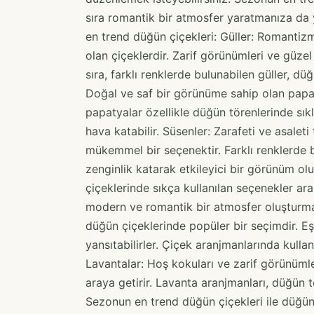
sıra romantik bir atmosfer yaratmanıza da y
en trend düğün çiçekleri: Güller: Romantiz
olan çiçeklerdir. Zarif görünümleri ve güze
sıra, farklı renklerde bulunabilen güller, 
Doğal ve saf bir görünüme sahip olan papat
papatyalar özellikle düğün törenlerinde sıklı
hava katabilir. Süsenler: Zarafeti ve asaleti
mükemmel bir seçenektir. Farklı renklerde b
zenginlik katarak etkileyici bir görünüm oluş
çiçeklerinde sıkça kullanılan seçenekler aras
modern ve romantik bir atmosfer oluşturmak i
düğün çiçeklerinde popüler bir seçimdir. Eşs
yansıtabilirler. Çiçek aranjmanlarında kullanı
Lavantalar: Hoş kokuları ve zarif görünümle
araya getirir. Lavanta aranjmanları, düğün t
Sezonun en trend düğün çiçekleri ile düğün 