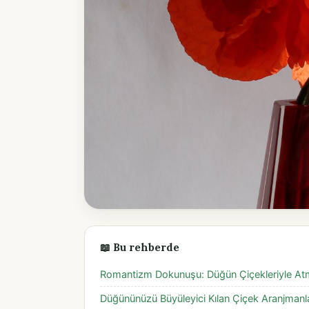
📖 Bu rehberde
Romantizm Dokunuşu: Düğün Çiçekleriyle Atm
Düğününüzü Büyüleyici Kılan Çiçek Aranjmanla