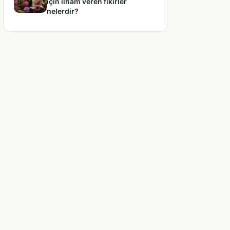
için ilham veren fikirler
nelerdir?