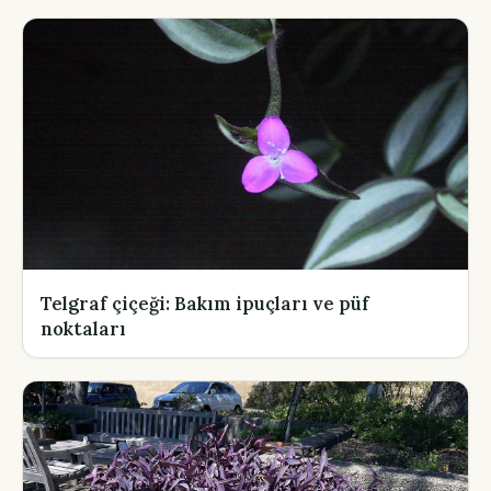
Telgraf çiçeği: Bakım ipuçları ve püf
noktaları