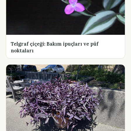
Telgraf çiçeği: Bakım ipuçları ve püf
noktaları