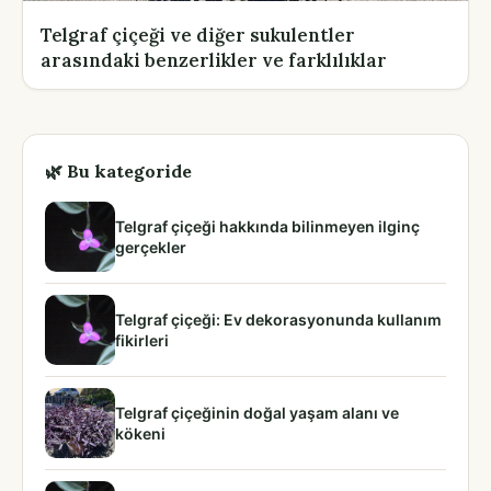
Telgraf çiçeği ve diğer sukulentler
arasındaki benzerlikler ve farklılıklar
🌿 Bu kategoride
Telgraf çiçeği hakkında bilinmeyen ilginç
gerçekler
Telgraf çiçeği: Ev dekorasyonunda kullanım
fikirleri
Telgraf çiçeğinin doğal yaşam alanı ve
kökeni