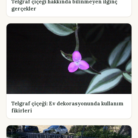
Telgraf çiçeği hakkında bilinmeyen ilginç
gerçekler
Telgraf çiçeği: Ev dekorasyonunda kullanım
fikirleri