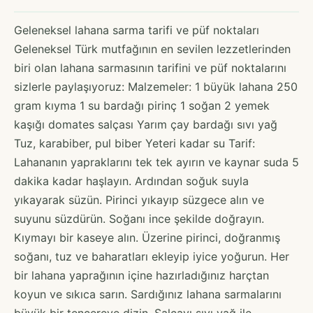
Geleneksel lahana sarma tarifi ve püf noktaları
Geleneksel Türk mutfağının en sevilen lezzetlerinden
biri olan lahana sarmasının tarifini ve püf noktalarını
sizlerle paylaşıyoruz: Malzemeler: 1 büyük lahana 250
gram kıyma 1 su bardağı pirinç 1 soğan 2 yemek
kaşığı domates salçası Yarım çay bardağı sıvı yağ
Tuz, karabiber, pul biber Yeteri kadar su Tarif:
Lahananın yapraklarını tek tek ayırın ve kaynar suda 5
dakika kadar haşlayın. Ardından soğuk suyla
yıkayarak süzün. Pirinci yıkayıp süzgece alın ve
suyunu süzdürün. Soğanı ince şekilde doğrayın.
Kıymayı bir kaseye alın. Üzerine pirinci, doğranmış
soğanı, tuz ve baharatları ekleyip iyice yoğurun. Her
bir lahana yaprağının içine hazırladığınız harçtan
koyun ve sıkıca sarın. Sardığınız lahana sarmalarını
büyük bir tencereye dizin. Salçayı sıvı yağ ile