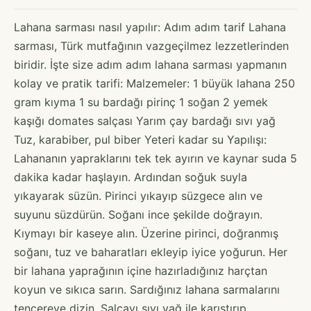
Lahana sarması nasıl yapılır: Adım adım tarif Lahana
sarması, Türk mutfağının vazgeçilmez lezzetlerinden
biridir. İşte size adım adım lahana sarması yapmanın
kolay ve pratik tarifi: Malzemeler: 1 büyük lahana 250
gram kıyma 1 su bardağı pirinç 1 soğan 2 yemek
kaşığı domates salçası Yarım çay bardağı sıvı yağ
Tuz, karabiber, pul biber Yeteri kadar su Yapılışı:
Lahananın yapraklarını tek tek ayırın ve kaynar suda 5
dakika kadar haşlayın. Ardından soğuk suyla
yıkayarak süzün. Pirinci yıkayıp süzgece alın ve
suyunu süzdürün. Soğanı ince şekilde doğrayın.
Kıymayı bir kaseye alın. Üzerine pirinci, doğranmış
soğanı, tuz ve baharatları ekleyip iyice yoğurun. Her
bir lahana yaprağının içine hazırladığınız harçtan
koyun ve sıkıca sarın. Sardığınız lahana sarmalarını
tencereye dizin. Salçayı sıvı yağ ile karıştırıp