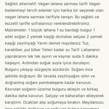
Sağlıklı alternatif: Vegan lahana sarması tarifi Vegan
beslenmeyi tercih edenler için harika bir seçenek olan
vegan lahana sarması tarifiyle tanışın. Bu sağlıklı ve
lezzetli tarifle sofralarınızı renklendirebilirsiniz.
Malzemeler: 1 büyük lahana 1 su bardağı bulgur 1
adet soğan 2 yemek kaşığı domates salçası 2 yemek
kaşığı zeytinyağı Yarım demet maydanoz Tuz,
karabiber, pul biber Yeteri kadar su Tarif: Lahananın
yapraklarını tek tek ayırın ve kaynar suda 5 dakika
haşlayın. Ardından soğuk suyla iyice durulayın.
Bulguru yıkayıp süzgeçte süzdürün. Soğanı ince
şekilde doğrayın. Bir tavada zeytinyağını ısıtın ve
doğranmış soğanı pembeleşene kadar kavurun.
Kavrulan soğanın üzerine bulguru ekleyin ve birkaç
dakika daha kavurun. Salçayı ve baharatları ekleyerek
karıştırın. Ocaktan alıp soğumaya bırakın. Maydanozu
ince şekilde doğrayın ve soğuyan bulgur karışımına