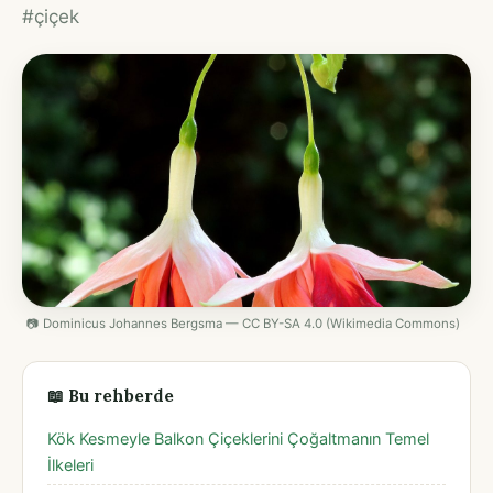
#çiçek
📷 Dominicus Johannes Bergsma — CC BY-SA 4.0 (Wikimedia Commons)
📖 Bu rehberde
Kök Kesmeyle Balkon Çiçeklerini Çoğaltmanın Temel
İlkeleri