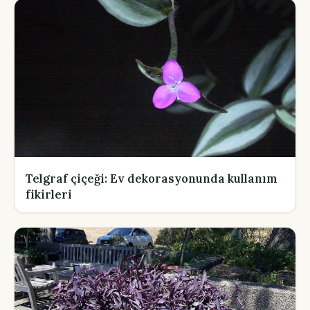
Telgraf çiçeği: Ev dekorasyonunda kullanım
fikirleri