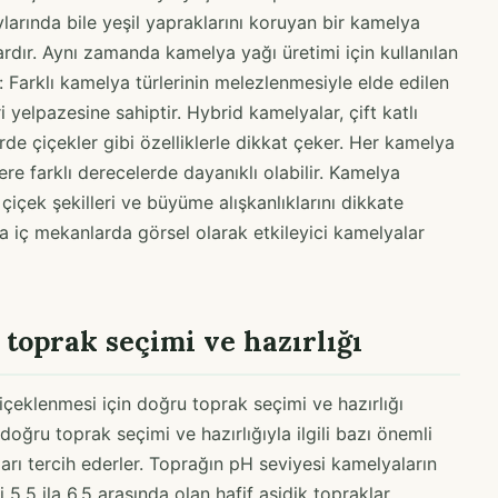
ylarında bile yeşil yapraklarını koruyan bir kamelya
ardır. Aynı zamanda kamelya yağı üretimi için kullanılan
: Farklı kamelya türlerinin melezlenmesiyle elde edilen
i yelpazesine sahiptir. Hybrid kamelyalar, çift katlı
erde çiçekler gibi özelliklerle dikkat çeker. Her kamelya
lere farklı derecelerde dayanıklı olabilir. Kamelya
, çiçek şekilleri ve büyüme alışkanlıklarını dikkate
 iç mekanlarda görsel olarak etkileyici kamelyalar
oprak seçimi ve hazırlığı
içeklenmesi için doğru toprak seçimi ve hazırlığı
oğru toprak seçimi ve hazırlığıyla ilgili bazı önemli
kları tercih ederler. Toprağın pH seviyesi kamelyaların
 5,5 ila 6,5 arasında olan hafif asidik topraklar