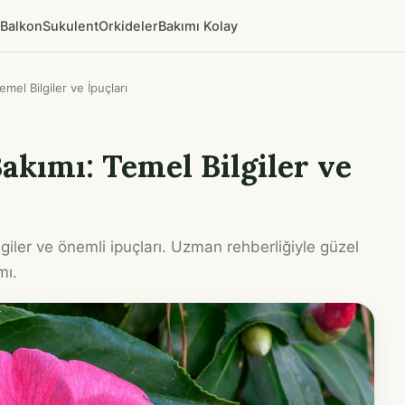
Balkon
Sukulent
Orkideler
Bakımı Kolay
mel Bilgiler ve İpuçları
akımı: Temel Bilgiler ve
lgiler ve önemli ipuçları. Uzman rehberliğiyle güzel
mı.