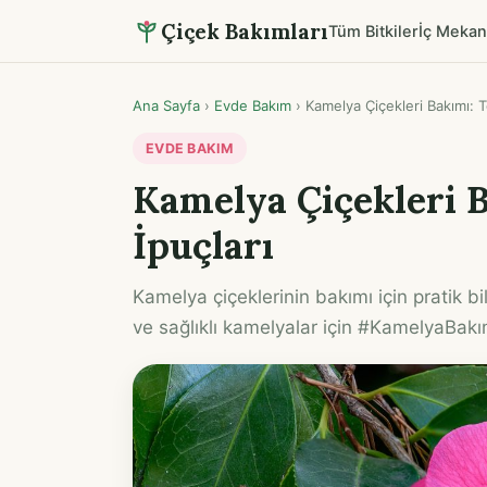
Çiçek Bakımları
Tüm Bitkiler
İç Mekan
Ana Sayfa
›
Evde Bakım
›
Kamelya Çiçekleri Bakımı: Te
EVDE BAKIM
Kamelya Çiçekleri B
İpuçları
Kamelya çiçeklerinin bakımı için pratik bi
ve sağlıklı kamelyalar için #KamelyaBakı