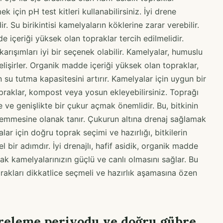
 için pH test kitleri kullanabilirsiniz. İyi drene
r. Su birikintisi kamelyaların köklerine zarar verebilir.
 içeriği yüksek olan topraklar tercih edilmelidir.
rışımları iyi bir seçenek olabilir. Kamelyalar, humuslu
lişirler. Organik madde içeriği yüksek olan topraklar,
n su tutma kapasitesini artırır. Kamelyalar için uygun bir
praklar, kompost veya yosun ekleyebilirsiniz. Toprağı
e ve genişlikte bir çukur açmak önemlidir. Bu, bitkinin
i emmesine olanak tanır. Çukurun altına drenaj sağlamak
lar için doğru toprak seçimi ve hazırlığı, bitkilerin
l bir adımdır. İyi drenajlı, hafif asidik, organik madde
ak kamelyalarınızın güçlü ve canlı olmasını sağlar. Bu
prakları dikkatlice seçmeli ve hazırlık aşamasına özen
releme periyodu ve doğru gübre