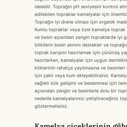
idealdir. Toprağın pH seviyesini kontrol etmek
edilebilen topraklar kamelyalar için önemlidi
Toprağın iyi drene olması için organik madde
Kumlu topraklar veya özel kamelya toprak ka
ve besin açısından zengin topraklarda iyi ge
bitkilerin besin alımını destekler ve toprağı
toprak karışımı hazırlamak için çürümüş ya
hazırlarken, kamelyalar için uygun derinlikt
köklerinin rahatça yayılmasına ve besinler
için çakıl veya kum ekleyebilirsiniz. Kamelya
sağlıklı kök gelişimi ve beslenmesi için teme
açısından zengin ve besinlerle dolu bir topr
nedenle kamelyalarınızı yetiştireceğiniz to
göstermelisiniz.
Kamelya çiçeklerinin güb