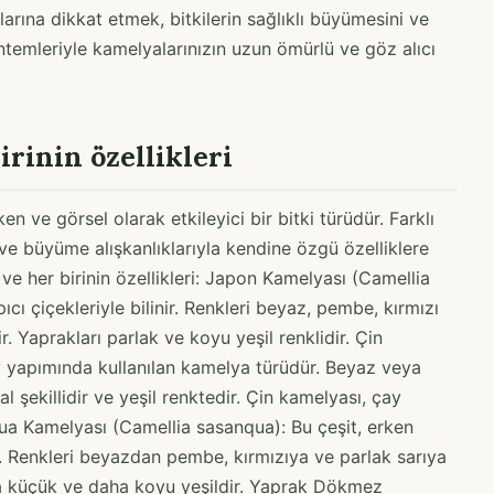
larına dikkat etmek, bitkilerin sağlıklı büyümesini ve
temleriyle kamelyalarınızın uzun ömürlü ve göz alıcı
irinin özellikleri
ken ve görsel olarak etkileyici bir bitki türüdür. Farklı
 ve büyüme alışkanlıklarıyla kendine özgü özelliklere
 ve her birinin özellikleri: Japon Kamelyası (Camellia
ıcı çiçekleriyle bilinir. Renkleri beyaz, pembe, kırmızı
r. Yaprakları parlak ve koyu yeşil renklidir. Çin
ay yapımında kullanılan kamelya türüdür. Beyaz veya
l şekillidir ve yeşil renktedir. Çin kamelyası, çay
nqua Kamelyası (Camellia sasanqua): Bu çeşit, erken
r. Renkleri beyazdan pembe, kırmızıya ve parlak sarıya
aha küçük ve daha koyu yeşildir. Yaprak Dökmez