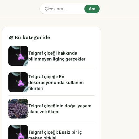
Ara
🌿 Bu kategoride
Telgraf çiçeği hakkında
bilinmeyen ilginç gerçekler
Telgraf çiçeği: Ev
dekorasyonunda kullanım
fikirleri
Telgraf çiçeğinin doğal yaşam
alanı ve kökeni
Telgraf çiçeği: Eşsiz bir iç
mekan bitkisi