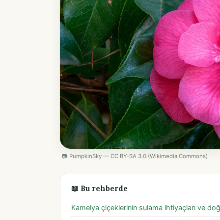
📷 PumpkinSky — CC BY-SA 3.0 (Wikimedia Commons)
📖 Bu rehberde
Kamelya çiçeklerinin sulama ihtiyaçları ve do