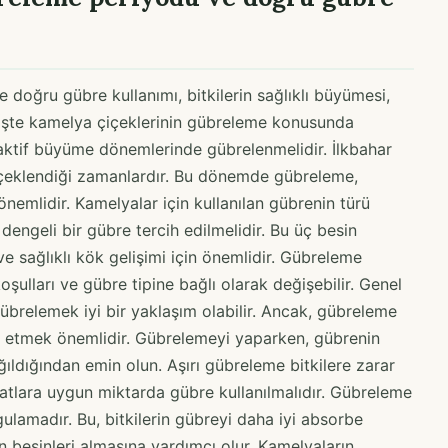
doğru gübre kullanımı, bitkilerin sağlıklı büyümesi,
 İşte kamelya çiçeklerinin gübreleme konusunda
 aktif büyüme dönemlerinde gübrelenmelidir. İlkbahar
içeklendiği zamanlardır. Bu dönemde gübreleme,
n önemlidir. Kamelyalar için kullanılan gübrenin türü
dengeli bir gübre tercih edilmelidir. Bu üç besin
e sağlıklı kök gelişimi için önemlidir. Gübreleme
şulları ve gübre tipine bağlı olarak değişebilir. Genel
gübrelemek iyi bir yaklaşım olabilir. Ancak, gübreleme
kat etmek önemlidir. Gübrelemeyi yaparken, gübrenin
dağıldığından emin olun. Aşırı gübreleme bitkilere zarar
matlara uygun miktarda gübre kullanılmalıdır. Gübreleme
gulamadır. Bu, bitkilerin gübreyi daha iyi absorbe
 besinleri almasına yardımcı olur. Kamelyaların