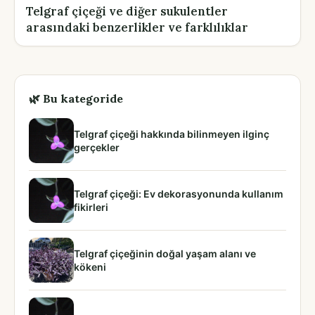
Telgraf çiçeği ve diğer sukulentler
arasındaki benzerlikler ve farklılıklar
🌿 Bu kategoride
Telgraf çiçeği hakkında bilinmeyen ilginç
gerçekler
Telgraf çiçeği: Ev dekorasyonunda kullanım
fikirleri
Telgraf çiçeğinin doğal yaşam alanı ve
kökeni