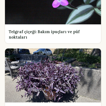
Telgraf çiçeği: Bakım ipuçları ve püf
noktaları