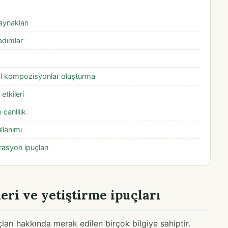
aynakları
adımlar
tsal kompozisyonlar oluşturma
etkileri
 canlılık
llanımı
orasyon ipuçları
leri ve yetiştirme ipuçları
uçları hakkında merak edilen birçok bilgiye sahiptir.