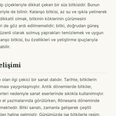
ip çiçekleriyle dikkat çeken bir süs bitkisidir. Bunun
iyle de bilinir. Kalanşo bitkisi, az su ve ışıkla yetinerek
ikkatli olmak, bitkinin köklerinin çürümesini
eri de göz ardı edilmemelidir; bitki, doğrudan güneş
 düzenli olarak solmuş yaprakları temizlemek ve uygun
nşo bitkisi, bu özellikleri ve yetiştirme ipuçlarıyla
bilir.
elişimi
olan ilgi çekici bir sanat dalıdır. Tarihte, bitkilerin
lması yaygınlaşmıştır. Antik dönemlerde bitkiler,
leri nedeniyle sanat eserlerinde sıklıkla kullanılmıştır.
 ve el yazmalarında görülürken, Rönesans döneminde
mektedir. Bitki sanatı, zamanla gelişerek çeşitli
 alan haline gelmiştir. Günümüzde ise bitkilerle resim,