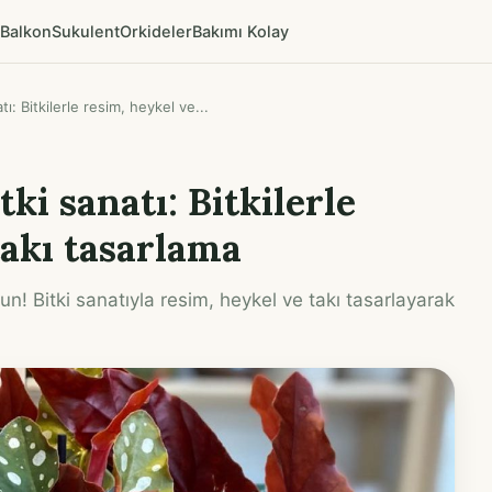
Balkon
Sukulent
Orkideler
Bakımı Kolay
tı: Bitkilerle resim, heykel ve...
tki sanatı: Bitkilerle
takı tasarlama
run! Bitki sanatıyla resim, heykel ve takı tasarlayarak