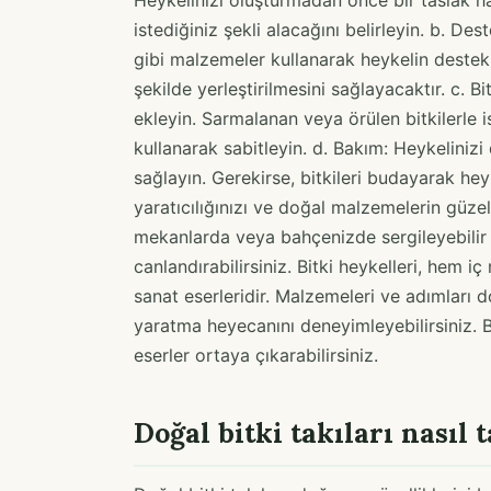
Heykelinizi oluşturmadan önce bir taslak haz
istediğiniz şekli alacağını belirleyin. b. D
gibi malzemeler kullanarak heykelin destekle
şekilde yerleştirilmesini sağlayacaktır. c. B
ekleyin. Sarmalanan veya örülen bitkilerle ist
kullanarak sabitleyin. d. Bakım: Heykelinizi 
sağlayın. Gerekirse, bitkileri budayarak hey
yaratıcılığınızı ve doğal malzemelerin güzell
mekanlarda veya bahçenizde sergileyebilir v
canlandırabilirsiniz. Bitki heykelleri, hem 
sanat eserleridir. Malzemeleri ve adımları d
yaratma heyecanını deneyimleyebilirsiniz. B
eserler ortaya çıkarabilirsiniz.
Doğal bitki takıları nasıl 