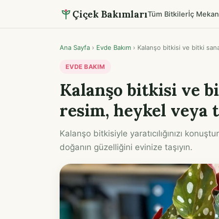
Çiçek Bakımları
Tüm Bitkiler
İç Mekan
Ana Sayfa
›
Evde Bakım
›
Kalanşo bitkisi ve bitki sana
EVDE BAKIM
Kalanşo bitkisi ve bi
resim, heykel veya 
Kalanşo bitkisiyle yaratıcılığınızı konuştu
doğanın güzelliğini evinize taşıyın.