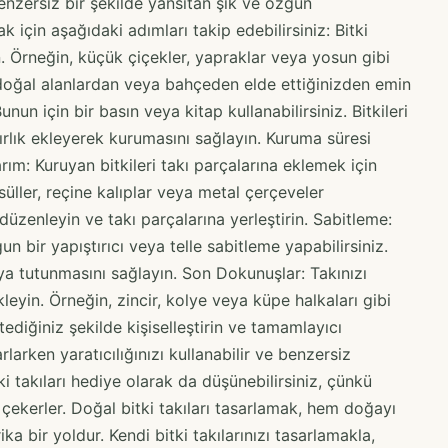
 benzersiz bir şekilde yansıtan şık ve özgün
k için aşağıdaki adımları takip edebilirsiniz: Bitki
n. Örneğin, küçük çiçekler, yapraklar veya yosun gibi
ken doğal alanlardan veya bahçeden elde ettiğinizden emin
unun için bir basın veya kitap kullanabilirsiniz. Bitkileri
ğırlık ekleyerek kurumasını sağlayın. Kuruma süresi
arım: Kuruyan bitkileri takı parçalarına eklemek için
ller, reçine kalıplar veya metal çerçeveler
de düzenleyin ve takı parçalarına yerleştirin. Sabitleme:
un bir yapıştırıcı veya telle sabitleme yapabilirsiniz.
ıya tutunmasını sağlayın. Son Dokunuşlar: Takınızı
eyin. Örneğin, zincir, kolye veya küpe halkaları gibi
istediğiniz şekilde kişiselleştirin ve tamamlayıcı
rlarken yaratıcılığınızı kullanabilir ve benzersiz
tki takıları hediye olarak da düşünebilirsiniz, çünkü
 çekerler. Doğal bitki takıları tasarlamak, hem doğayı
ka bir yoldur. Kendi bitki takılarınızı tasarlamakla,