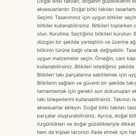
Doğal bitki takıları, doğanın güzelliklerini
aksesuarlardır. Doğal bitki takıları tasarlama
Seçimi: Tasarımınız için uygun bitkiler seçi
bitkiler kullanabilirsiniz. Bitkileri toplar
olun. Kurutma: Seçtiğiniz bitkileri kurutun. B
düzgün bir şekilde yerleştirin ve üzerine a
bitkinin türüne bağlı olarak değişebilir. Tas
uygun malzemeler seçin. Örneğin, cam kapsü
kullanabilirsiniz. Bitkileri istediğiniz şekil
Bitkileri takı parçalarına sabitlemek için uyg
Bitkilerin sağlam ve güvenli bir şekilde tak
tamamlamak için gerekli son dokunuşları ekl
takı bileşenlerini kullanabilirsiniz. Takınızı 
aksesuarlar ekleyin. Doğal bitki takıları tasa
parçalar oluşturabilirsiniz. Ayrıca, doğal bi
özgünlükleri ve doğal güzellikleriyle dikkat
hem de kişisel tarzınızı ifade etmek için hari