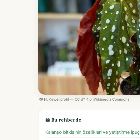
📷 H. Kewellprofil — CC BY 4.0 (Wikimedia Commons)
📖 Bu rehberde
Kalanşo bitkisinin özellikleri ve yetiştirme ipuçl