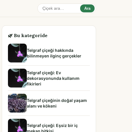
Ara
🌿 Bu kategoride
Telgraf çiçeği hakkında
bilinmeyen ilginç gerçekler
Telgraf çiçeği: Ev
dekorasyonunda kullanım
fikirleri
Telgraf çiçeğinin doğal yaşam
alanı ve kökeni
Telgraf çiçeği: Eşsiz bir iç
mekan bitkisi