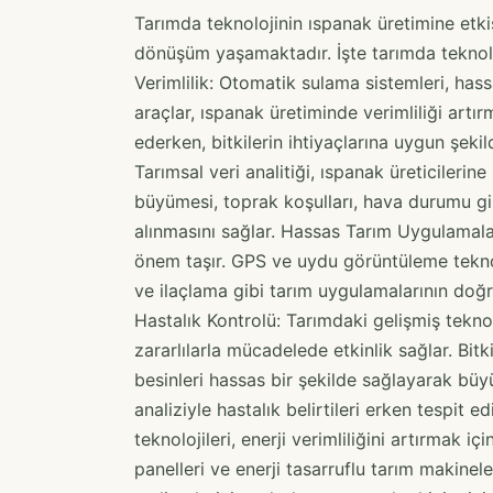
Tarımda teknolojinin ıspanak üretimine etki
dönüşüm yaşamaktadır. İşte tarımda teknolo
Verimlilik: Otomatik sulama sistemleri, hass
araçlar, ıspanak üretiminde verimliliği artı
ederken, bitkilerin ihtiyaçlarına uygun şeki
Tarımsal veri analitiği, ıspanak üreticilerine
büyümesi, toprak koşulları, hava durumu gibi
alınmasını sağlar. Hassas Tarım Uygulamala
önem taşır. GPS ve uydu görüntüleme teknolo
ve ilaçlama gibi tarım uygulamalarının doğr
Hastalık Kontrolü: Tarımdaki gelişmiş teknol
zararlılarla mücadelede etkinlik sağlar. Bitk
besinleri hassas bir şekilde sağlayarak bü
analiziyle hastalık belirtileri erken tespit edi
teknolojileri, enerji verimliliğini artırmak içi
panelleri ve enerji tasarruflu tarım makinel