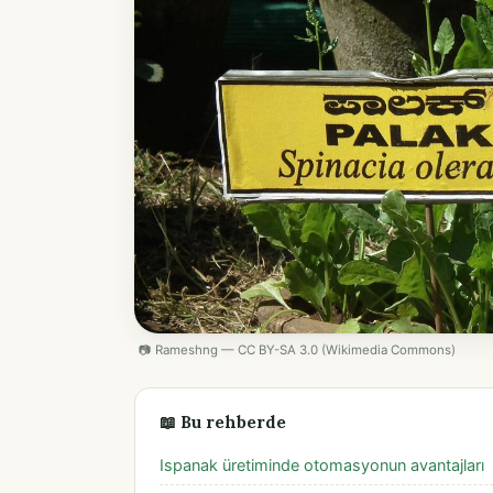
📷 Rameshng — CC BY-SA 3.0 (Wikimedia Commons)
📖 Bu rehberde
Ispanak üretiminde otomasyonun avantajları