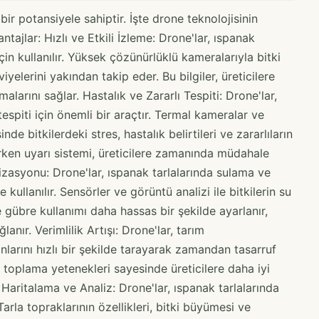
ir potansiyele sahiptir. İşte drone teknolojisinin
tajlar: Hızlı ve Etkili İzleme: Drone'lar, ıspanak
 için kullanılır. Yüksek çözünürlüklü kameralarıyla bitki
viyelerini yakından takip eder. Bu bilgiler, üreticilere
alarını sağlar. Hastalık ve Zararlı Tespiti: Drone'lar,
 tespiti için önemli bir araçtır. Termal kameralar ve
e bitkilerdeki stres, hastalık belirtileri ve zararlıların
Bu erken uyarı sistemi, üreticilere zamanında müdahale
asyonu: Drone'lar, ıspanak tarlalarında sulama ve
ullanılır. Sensörler ve görüntü analizi ile bitkilerin su
ve gübre kullanımı daha hassas bir şekilde ayarlanır,
lanır. Verimlilik Artışı: Drone'lar, tarım
lanlarını hızlı bir şekilde tarayarak zamandan tasarruf
toplama yetenekleri sayesinde üreticilere daha iyi
. Haritalama ve Analiz: Drone'lar, ıspanak tarlalarında
Tarla topraklarının özellikleri, bitki büyümesi ve