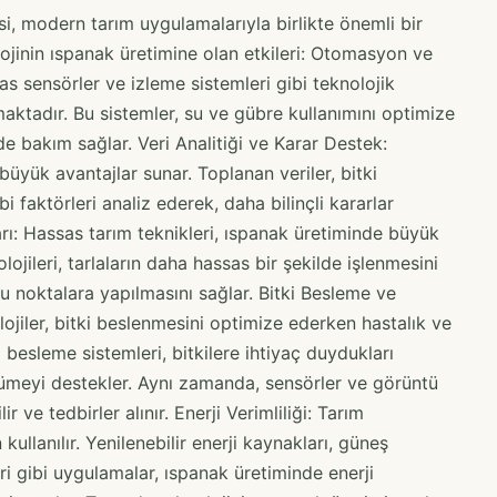
si, modern tarım uygulamalarıyla birlikte önemli bir
jinin ıspanak üretimine olan etkileri: Otomasyon ve
as sensörler ve izleme sistemleri gibi teknolojik
rmaktadır. Bu sistemler, su ve gübre kullanımını optimize
lde bakım sağlar. Veri Analitiği ve Karar Destek:
 büyük avantajlar sunar. Toplanan veriler, bitki
 faktörleri analiz ederek, daha bilinçli kararlar
rı: Hassas tarım teknikleri, ıspanak üretiminde büyük
jileri, tarlaların daha hassas bir şekilde işlenmesini
u noktalara yapılmasını sağlar. Bitki Besleme ve
ojiler, bitki beslenmesini optimize ederken hastalık ve
i besleme sistemleri, bitkilere ihtiyaç duydukları
yümeyi destekler. Aynı zamanda, sensörler ve görüntü
lir ve tedbirler alınır. Enerji Verimliliği: Tarım
n kullanılır. Yenilenebilir enerji kaynakları, güneş
eri gibi uygulamalar, ıspanak üretiminde enerji