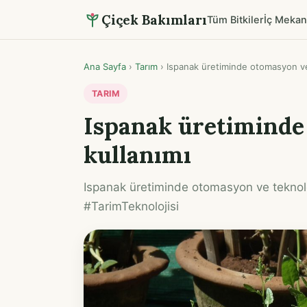
Çiçek Bakımları
Tüm Bitkiler
İç Mekan
Ana Sayfa
›
Tarım
›
Ispanak üretiminde otomasyon ve 
TARIM
Ispanak üretiminde
kullanımı
Ispanak üretiminde otomasyon ve teknoloj
#TarimTeknolojisi