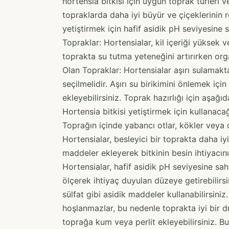
hortensia bitkisi için uygun toprak türleri v
topraklarda daha iyi büyür ve çiçeklerinin r
yetiştirmek için hafif asidik pH seviyesine s
Topraklar: Hortensialar, kil içeriği yüksek 
toprakta su tutma yeteneğini artırırken orga
Olan Topraklar: Hortensialar aşırı sulamakt
seçilmelidir. Aşırı su birikimini önlemek iç
ekleyebilirsiniz. Toprak hazırlığı için aşağıd
Hortensia bitkisi yetiştirmek için kullanaca
Toprağın içinde yabancı otlar, kökler veya 
Hortensialar, besleyici bir toprakta daha 
maddeler ekleyerek bitkinin besin ihtiyacını
Hortensialar, hafif asidik pH seviyesine sah
ölçerek ihtiyaç duyulan düzeye getirebilir
sülfat gibi asidik maddeler kullanabilirsiniz.
hoşlanmazlar, bu nedenle toprakta iyi bir dr
toprağa kum veya perlit ekleyebilirsiniz. Bu