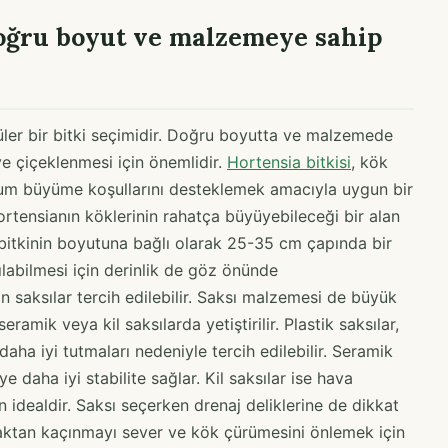
Doğru boyut ve malzemeye sahip
püler bir bitki seçimidir. Doğru boyutta ve malzemede
 ve çiçeklenmesi için önemlidir.
Hortensia bitkisi
, kök
imum büyüme koşullarını desteklemek amacıyla uygun bir
ortensianın köklerinin rahatça büyüyebileceği bir alan
, bitkinin boyutuna bağlı olarak 25-35 cm çapında bir
ılabilmesi için derinlik de göz önünde
n saksılar tercih edilebilir. Saksı malzemesi de büyük
eramik veya kil saksılarda yetiştirilir. Plastik saksılar,
daha iyi tutmaları nedeniyle tercih edilebilir. Seramik
e daha iyi stabilite sağlar. Kil saksılar ise hava
in idealdir. Saksı seçerken drenaj deliklerine de dikkat
maktan kaçınmayı sever ve kök çürümesini önlemek için