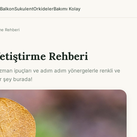
Balkon
Sukulent
Orkideler
Bakımı Kolay
me Rehberi
etiştirme Rehberi
zman ipuçları ve adım adım yönergelerle renkli ve
er şey burada!