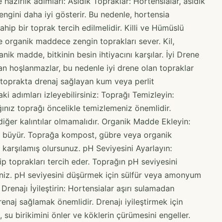
e hazırlık adımları: Asidik Topraklar: Hortensialar, asidik
engini daha iyi gösterir. Bu nedenle, hortensia
ahip bir toprak tercih edilmelidir. Killi ve Hümüslü
ve organik maddece zengin toprakları sever. Kil,
nik madde, bitkinin besin ihtiyacını karşılar. İyi Drene
an hoşlanmazlar, bu nedenle iyi drene olan topraklar
in toprakta drenaj sağlayan kum veya perlit
aki adımları izleyebilirsiniz: Toprağı Temizleyin:
ğınız toprağı öncelikle temizlemeniz önemlidir.
diğer kalıntılar olmamalıdır. Organik Madde Ekleyin:
iyi büyür. Toprağa kompost, gübre veya organik
 karşılamış olursunuz. pH Seviyesini Ayarlayın:
ip toprakları tercih eder. Toprağın pH seviyesini
siniz. pH seviyesini düşürmek için sülfür veya amonyum
 Drenajı İyileştirin: Hortensialar aşırı sulamadan
enaj sağlamak önemlidir. Drenajı iyileştirmek için
, su birikimini önler ve köklerin çürümesini engeller.