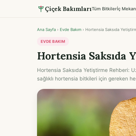
Çiçek Bakımları
Tüm Bitkiler
İç Mekan
Ana Sayfa
›
Evde Bakım
›
Hortensia Saksıda Yetiştir
EVDE BAKIM
Hortensia Saksıda Y
Hortensia Saksıda Yetiştirme Rehberi: U
sağlıklı hortensia bitkileri için gereken h