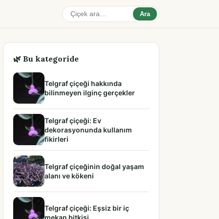
Ara
🌿 Bu kategoride
Telgraf çiçeği hakkında
bilinmeyen ilginç gerçekler
Telgraf çiçeği: Ev
dekorasyonunda kullanım
fikirleri
Telgraf çiçeğinin doğal yaşam
alanı ve kökeni
Telgraf çiçeği: Eşsiz bir iç
mekan bitkisi