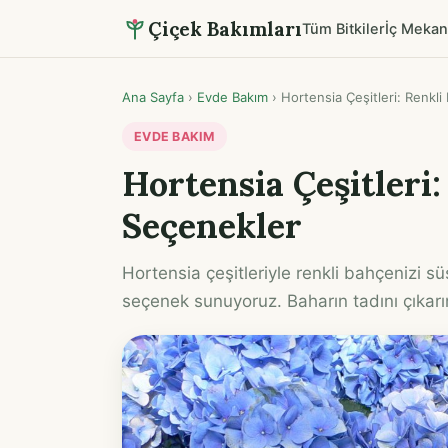
Çiçek Bakımları
Tüm Bitkiler
İç Mekan
Ana Sayfa
›
Evde Bakım
›
Hortensia Çeşitleri: Renkli
EVDE BAKIM
Hortensia Çeşitleri:
Seçenekler
Hortensia çeşitleriyle renkli bahçenizi s
seçenek sunuyoruz. Baharın tadını çıkar