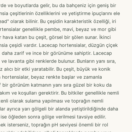
erde ve boyutlarda gelir, bu da bahçeniz için geniş bir
a çeşitlerinin özelliklerini ve yetiştirme ipuçlarını ele
d" olarak bilinir. Bu çeşidin karakteristik özelliği, iri
ortensialar genellikle pembe, mavi, beyaz ve mor gibi
r hava katan bu çeşit, görsel bir şölen sunar. İkinci
nsia çeşidi vardır. Lacecap hortensialar, düzgün çiçek
t, daha zarif ve ince bir görünüme sahiptir. Lacecap
ve lavanta gibi renklerde bulunur. Bunların yanı sıra,
alıcı bir etki yaratabilir. Bu çeşit, büyük ve konik
ata hortensialar, beyaz renkte başlar ve zamanla
 bir görünüm katmanın yanı sıra güzel bir koku da
akım ve koşulları gerektirir. Bu bitkiler genellikle nemli
üzenli olarak sulama yapılması ve toprağın nemli
r ayrıca yarı gölgeli bir alanda yetiştirildiğinde daha
ise öğleden sonra gölge verilmesi tavsiye edilir.
mek isterseniz, toprağın pH seviyesi önemli bir rol