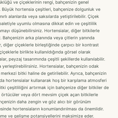
üklüğü ve çiçeklerinin rengi, bahçenizin genel
 Büyük hortensia çeşitleri, bahçenize dolgunluk ve
ırlı alanlarda veya saksılarda yetiştirilebilir. Çiçek
aletiyle uyumlu olmasına dikkat edin ve çeşitlilik
nmayı düşünebilirsiniz. Hortensialar, diğer bitkilerle
r. Bahçenizin arka planında veya çitlerin yanında
er, diğer çiçeklerle birleştiğinde çarpıcı bir kontrast
çiçeklerle birlikte kullanıldığında görsel olarak
lar, peyzaj tasarımında çeşitli şekillerde kullanılabilir.
 yerleştirebilirsiniz. Hortensialar, bahçenizin odak
 merkezi bitki haline de getirilebilir. Ayrıca, bahçenizin
arda hortensialar kullanarak hoş bir karşılama atmosferi
itki çeşitliliğini artırmak için bahçenize diğer bitkiler de
er örtücüler veya dört mevsim çiçek açan bitkilerle
 bahçenizin daha zengin ve göz alıcı bir görünüm
inde hortensiaların konumlandırılması da önemlidir.
üyüme ve gelişme potansiyellerini maksimize eder.