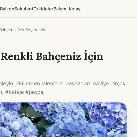
Balkon
Sukulent
Orkideler
Bakımı Kolay
 Bahçeniz İçin Seçenekler
 Renkli Bahçeniz İçin
üsleyin. Güllerden lalenlere, beyazdan maviye birçok
ın. #bahçe #peyzaj