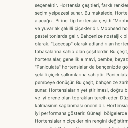
seçenektir. Hortensia çeşitleri, farklı renkl
seçim yelpazesi sunar. Bu makalede, Hortensi
alacağız. Birinci tip hortensia çeşidi "Mophea
ve yuvarlak şekilli çiçekleridir. Mophead h
pastel tonlarda gelir. Bahçenize nostaljik bi
olarak, "Lacecap" olarak adlandırılan horte
tabakalarına sahip olan çeşitlerdir. Bu çeşi
hortensialar, genellikle mavi, pembe, beyaz 
"Paniculata" hortensialar da bahçenizde göz 
şekilli çiçek salkımlarına sahiptir. Panicul
pembeye dönüşür. Bu çeşit, bahçenize zarif
sunar. Hortensiaların yetiştirilmesi, doğru b
ve iyi drene olan toprakları tercih eder. D
kalmasının sağlanması önemlidir. Hortensiala
iyi performans gösterir. Güneşli bölgelerde 
Hortensiaların çiçeklerinin rengini değiştir