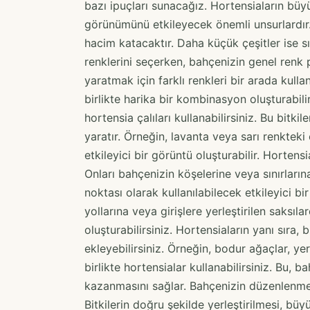
bazı ipuçları sunacağız. Hortensiaların büy
görünümünü etkileyecek önemli unsurlardır.
hacim katacaktır. Daha küçük çeşitler ise sın
renklerini seçerken, bahçenizin genel renk p
yaratmak için farklı renkleri bir arada kulla
birlikte harika bir kombinasyon oluşturabili
hortensia çalıları kullanabilirsiniz. Bu bitkil
yaratır. Örneğin, lavanta veya sarı renkteki 
etkileyici bir görüntü oluşturabilir. Hortensia
Onları bahçenizin köşelerine veya sınırlarına
noktası olarak kullanılabilecek etkileyici bir
yollarına veya girişlere yerleştirilen saksıl
oluşturabilirsiniz. Hortensiaların yanı sıra, b
ekleyebilirsiniz. Örneğin, bodur ağaçlar, y
birlikte hortensialar kullanabilirsiniz. Bu,
kazanmasını sağlar. Bahçenizin düzenlenmes
Bitkilerin doğru şekilde yerleştirilmesi, b