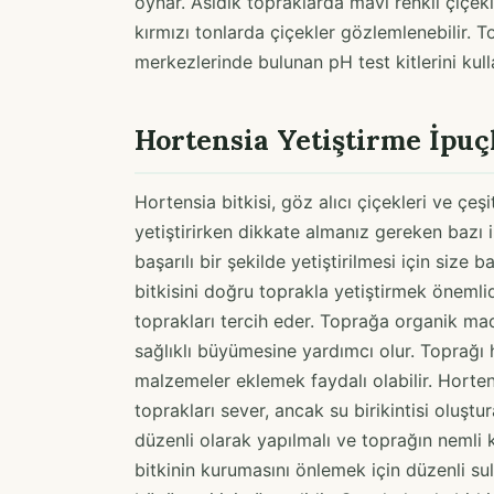
oynar. Asidik topraklarda mavi renkli çiçek
kırmızı tonlarda çiçekler gözlemlenebilir. 
merkezlerinde bulunan pH test kitlerini kulla
Hortensia Yetiştirme İpuç
Hortensia bitkisi, göz alıcı çiçekleri ve çeş
yetiştirirken dikkate almanız gereken bazı i
başarılı bir şekilde yetiştirilmesi için size
bitkisini doğru toprakla yetiştirmek önemlid
toprakları tercih eder. Toprağa organik mad
sağlıklı büyümesine yardımcı olur. Toprağı
malzemeler eklemek faydalı olabilir. Hortens
toprakları sever, ancak su birikintisi oluşt
düzenli olarak yapılmalı ve toprağın nemli k
bitkinin kurumasını önlemek için düzenli su