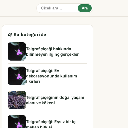
Ara
🌿 Bu kategoride
Telgraf çiçeği hakkında
bilinmeyen ilginç gerçekler
Telgraf çiçeği: Ev
dekorasyonunda kullanım
fikirleri
Telgraf çiçeğinin doğal yaşam
alanı ve kökeni
Telgraf çiçeği: Eşsiz bir iç
mekan bitkisi