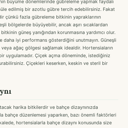
tkinin büyüme dönemlerinde gübreleme yapmak faydalı
üle edilmiş bir azotlu gübre tercih edebilirsiniz. Fakat
ir çünkü fazla gübreleme bitkinin yapraklarının
şli bölgelerde büyüyebilir, ancak aşırı sıcaklardan
 bitkinin güneş yanığından korunmasına yardımcı olur.
rde daha iyi performans gösterdiğini unutmayın. Güneşli
a veya ağaç gölgesi sağlamak idealdir. Hortensiaların
bir uygulamadır. Çiçek açma döneminde, istediğiniz
abilirsiniz. Çiçekleri keserken, keskin ve steril bir
aynı
tacak harika bitkilerdir ve bahçe dizaynınızda
larla bahçe düzenlemesi yaparken, bazı önemli faktörleri
alede, hortensialarla bahçe dizaynı konusunda size