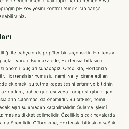
ler elde edebilirken, alkali topraklarda pembe veya
Toprağın pH seviyesini kontrol etmek için bahçe
nabilirsiniz.
ları
itliliği ile bahçelerde popüler bir seçenektir. Hortensia
puçları vardır. Bu makalede, Hortensia bitkisinin
 bazı önemli ipuçları sunacağız. Öncelikle, Hortensia
ir. Hortensialar humuslu, nemli ve iyi drene edilen
de eklemek, su tutma kapasitesini artırır ve bitkinin
 hazırlarken, bahçe gübresi veya kompost gibi organik
iaların sulanması da önemlidir. Bu bitkiler, nemli
uracak aşırı sulamadan kaçınılmalıdır. Sulama işlemi
almasına dikkat edilmelidir. Özellikle sıcak havalarda
lama önemlidir. Gübreleme, Hortensia bitkisinin sağlıklı