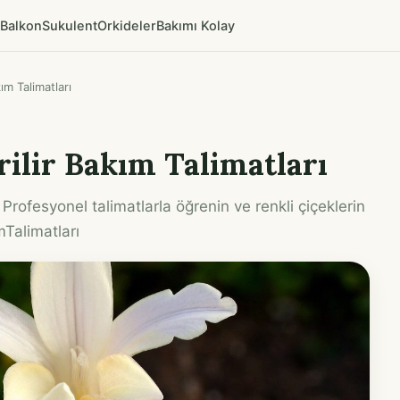
Balkon
Sukulent
Orkideler
Bakımı Kolay
kım Talimatları
irilir Bakım Talimatları
 Profesyonel talimatlarla öğrenin ve renkli çiçeklerin
mTalimatları