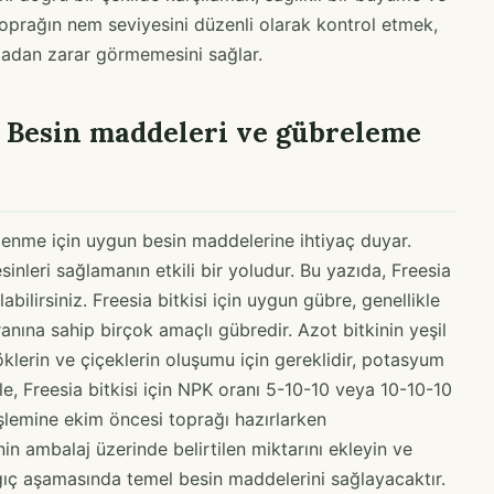
 Toprağın nem seviyesini düzenli olarak kontrol etmek,
madan zarar görmemesini sağlar.
: Besin maddeleri ve gübreleme
eklenme için uygun besin maddelerine ihtiyaç duyar.
nleri sağlamanın etkili bir yoludur. Bu yazıda, Freesia
abilirsiniz. Freesia bitkisi için uygun gübre, genellikle
anına sahip birçok amaçlı gübredir. Azot bitkinin yeşil
köklerin ve çiçeklerin oluşumu için gereklidir, potasyum
nle, Freesia bitkisi için NPK oranı 5-10-10 veya 10-10-10
işlemine ekim öncesi toprağı hazırlarken
nin ambalaj üzerinde belirtilen miktarını ekleyin ve
angıç aşamasında temel besin maddelerini sağlayacaktır.