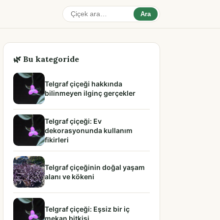
Ara
🌿 Bu kategoride
Telgraf çiçeği hakkında
bilinmeyen ilginç gerçekler
Telgraf çiçeği: Ev
dekorasyonunda kullanım
fikirleri
Telgraf çiçeğinin doğal yaşam
alanı ve kökeni
Telgraf çiçeği: Eşsiz bir iç
mekan bitkisi