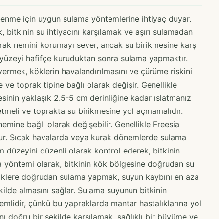
eklenme için uygun sulama yöntemlerine ihtiyaç duyar.
k, bitkinin su ihtiyacını karşılamak ve aşırı sulamadan
oprak nemini korumayı sever, ancak su birikmesine karşı
k yüzeyi hafifçe kuruduktan sonra sulama yapmaktır.
vermek, köklerin havalandırılmasını ve çürüme riskini
 ve toprak tipine bağlı olarak değişir. Genellikle
esinin yaklaşık 2.5-5 cm derinliğine kadar ıslatmanız
 etmeli ve toprakta su birikmesine yol açmamalıdır.
nemine bağlı olarak değişebilir. Genellikle Freesia
olur. Sıcak havalarda veya kurak dönemlerde sulama
em düzeyini düzenli olarak kontrol ederek, bitkinin
a yöntemi olarak, bitkinin kök bölgesine doğrudan su
öklere doğrudan sulama yapmak, suyun kaybını en aza
 şekilde almasını sağlar. Sulama suyunun bitkinin
mlidir, çünkü bu yapraklarda mantar hastalıklarına yol
rını doğru bir şekilde karşılamak, sağlıklı bir büyüme ve