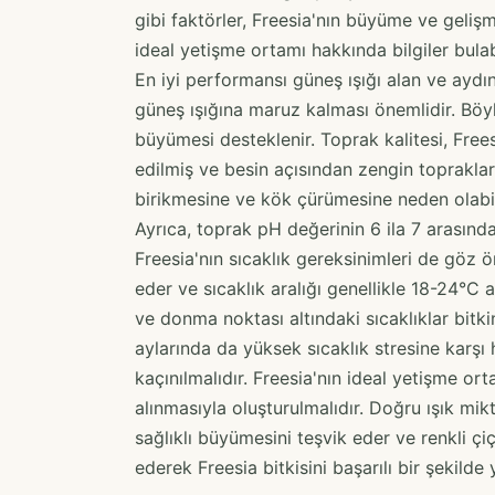
gibi faktörler, Freesia'nın büyüme ve gelişm
ideal yetişme ortamı hakkında bilgiler bulabi
En iyi performansı güneş ışığı alan ve aydın
güneş ışığına maruz kalması önemlidir. Böyl
büyümesi desteklenir. Toprak kalitesi, Freesia
edilmiş ve besin açısından zengin topraklar t
birikmesine ve kök çürümesine neden olabilir
Ayrıca, toprak pH değerinin 6 ila 7 arasında
Freesia'nın sıcaklık gereksinimleri de göz ön
eder ve sıcaklık aralığı genellikle 18-24°C
ve donma noktası altındaki sıcaklıklar bitki
aylarında da yüksek sıcaklık stresine karşı 
kaçınılmalıdır. Freesia'nın ideal yetişme orta
alınmasıyla oluşturulmalıdır. Doğru ışık mikt
sağlıklı büyümesini teşvik eder ve renkli çiç
ederek Freesia bitkisini başarılı bir şekilde ye