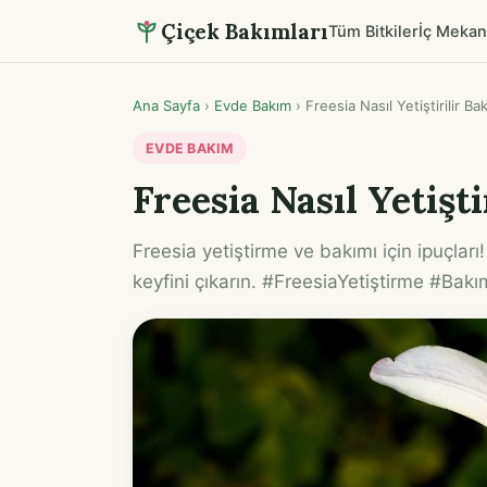
Çiçek Bakımları
Tüm Bitkiler
İç Mekan
Ana Sayfa
›
Evde Bakım
›
Freesia Nasıl Yetiştirilir Ba
EVDE BAKIM
Freesia Nasıl Yetişt
Freesia yetiştirme ve bakımı için ipuçları!
keyfini çıkarın. #FreesiaYetiştirme #Bakı