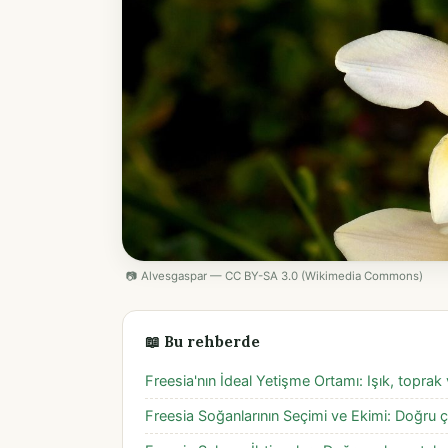
📷 Alvesgaspar — CC BY-SA 3.0 (Wikimedia Commons)
📖 Bu rehberde
Freesia'nın İdeal Yetişme Ortamı: Işık, toprak 
Freesia Soğanlarının Seçimi ve Ekimi: Doğru ç