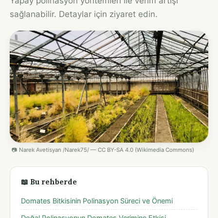
Yapay polinasyon yöntemleri ile verim artışı
sağlanabilir. Detaylar için ziyaret edin.
📷 Narek Avetisyan /Narek75/ — CC BY-SA 4.0 (Wikimedia Commons)
📖 Bu rehberde
Domates Bitkisinin Polinasyon Süreci ve Önemi
Doğal Polinasyonun Domates Verimine Etkisi