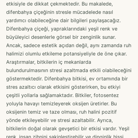
etkisiyle de dikkat çekmektedir. Bu makalede,
difenbahya çiçeğinin stresle mücadelede nasıl
yardımcı olabileceğine dair bilgileri paylaşacağız.
Difenbahya çiçeği, yapraklarındaki yeşil renk ve
büyüleyici desenlerle görsel bir zenginlik sunar.
Ancak, sadece estetik açıdan değil, aynı zamanda ruh
halimizi olumlu etkileme potansiyeliyle de öne çıkar.
Araştırmalar, bitkilerin iç mekanlarda
bulundurulmasının stresi azaltmada etkili olabileceğini
göstermektedir. Difenbahya bitkisi, ev ortamında bir
stres azaltıcı olarak etkisini gösterirken, bu etkiyi
çeşitli yollarla sağlamaktadır. Bitkiler, fotosentez
yoluyla havayı temizleyerek oksijen üretirler. Bu
oksijenin temiz ve taze olması, ruh halini pozitif
yönde etkileyebilir ve stresi azaltabilir. Ayrıca,
bitkilerin doğal olarak gevşetici bir etkisi vardır. Yeşil
renk, insan zihnini sakinleştirebilir ve dinginlik hissi