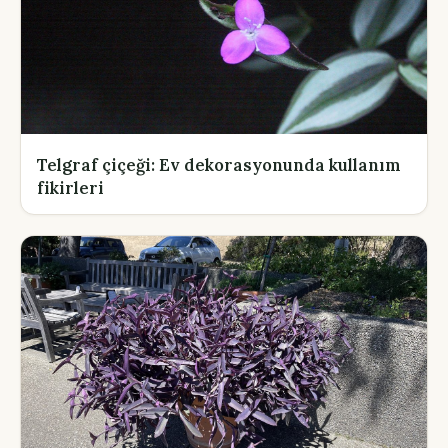
Telgraf çiçeği: Ev dekorasyonunda kullanım
fikirleri