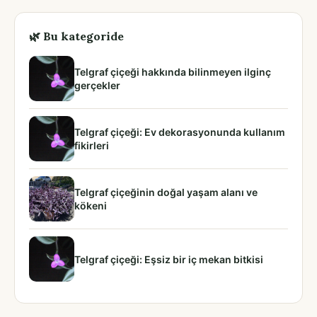
🌿 Bu kategoride
Telgraf çiçeği hakkında bilinmeyen ilginç
gerçekler
Telgraf çiçeği: Ev dekorasyonunda kullanım
fikirleri
Telgraf çiçeğinin doğal yaşam alanı ve
kökeni
Telgraf çiçeği: Eşsiz bir iç mekan bitkisi