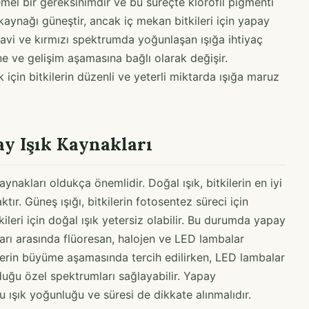
n temel bir gereksinimdir ve bu süreçte klorofil pigmenti
k kaynağı güneştir, ancak iç mekan bitkileri için yapay
e mavi ve kırmızı spektrumda yoğunlaşan ışığa ihtiyaç
ne ve gelişim aşamasına bağlı olarak değişir.
için bitkilerin düzenli ve yeterli miktarda ışığa maruz
ay Işık Kaynakları
aynakları oldukça önemlidir. Doğal ışık, bitkilerin en iyi
tır. Güneş ışığı, bitkilerin fotosentez süreci için
ileri için doğal ışık yetersiz olabilir. Bu durumda yapay
ları arasında flüoresan, halojen ve LED lambalar
ilerin büyüme aşamasında tercih edilirken, LED lambalar
yduğu özel spektrumları sağlayabilir. Yapay
 ışık yoğunluğu ve süresi de dikkate alınmalıdır.