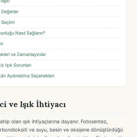
lişki
l Değerler
m Seçimi
unluğu Nasıl Sağlanır?
mi
ekleri ve Zamanlayıcılar
z Işık Sorunları
Mekân Aydınlatma Seçenekleri
i ve Işık İhtiyacı
ahip olan ışık ihtiyaçlarına dayanır. Fotosentez,
 karbondioksiti ve suyu, besin ve oksijene dönüştürdüğü