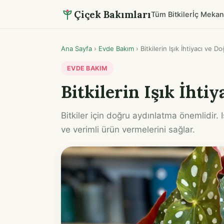
Çiçek Bakımları
Tüm Bitkiler
İç Mekan
Ana Sayfa
›
Evde Bakım
›
Bitkilerin Işık İhtiyacı ve 
EVDE BAKIM
Bitkilerin Işık İhti
Bitkiler için doğru aydınlatma önemlidir. 
ve verimli ürün vermelerini sağlar.