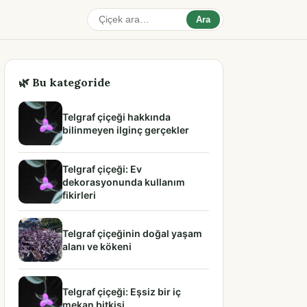
Ara
🌿 Bu kategoride
Telgraf çiçeği hakkında
bilinmeyen ilginç gerçekler
Telgraf çiçeği: Ev
dekorasyonunda kullanım
fikirleri
Telgraf çiçeğinin doğal yaşam
alanı ve kökeni
Telgraf çiçeği: Eşsiz bir iç
mekan bitkisi