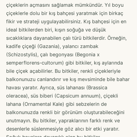
çiçeklerin açmasını sağlamak mümkündür. Yıl boyu
çiçeklerle dolu bir kış bahçesi yaratmak için birkaç
fikir ve strateji uygulayabilirsiniz. Kış bahçesi için en
ideal bitkilerden biri, kışın soğuğa ve düşük
sıcaklıklara dayanabilen çalı türü bitkilerdir. Örneğin,
kadife çiçeği (Gazania), yalancı zambak
(Schizostylis), çalı begonyası (Begonia x
semperflorens-cultorum) gibi bitkiler, kış aylarında
bile çiçek açabilirler. Bu bitkiler, renkli çiçekleriyle
balkonunuzu canlandırır ve kış mevsiminde bile bahar
havası yaratır. Ayrıca, süs lahanası (Brassica
oleracea), süs biberi (Capsicum annuum), çiçekli
lahana (Ornamental Kale) gibi sebzelerin de
balkonunuzda renkli bir görünüm oluşturabileceğini
unutmayın. Bu bitkiler, yapraklarının farklı renk ve
desenlerle süslenmesiyle göz alıcı bir etki yaratır.
Soğuk havalara dayanıklı olan bu bitkiler,