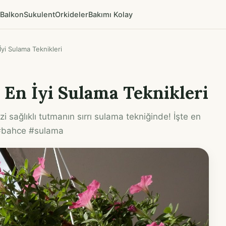
Balkon
Sukulent
Orkideler
Bakımı Kolay
 İyi Sulama Teknikleri
n En İyi Sulama Teknikleri
izi sağlıklı tutmanın sırrı sulama tekniğinde! İşte en
. #bahce #sulama