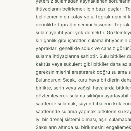
yetersiz sulamadan kaynaklanan sorunların 
ihtiyaçlarını belirlemek için bazı ipuçları: T
belirlemenin en kolay yolu, toprak nemini k
derinlikte toprağın nemini hissedin. Toprak 
sulamaya ihtiyacı yok demektir. Gözlemleyin
kırılganlık gibi işaretler, sulama ihtiyacının
yaprakları genellikle soluk ve cansız görünür
sulama ihtiyaçlarına sahiptir. Sulu bitkiler
kaktüs veya sukulent gibi bitkiler daha az sı
gereksinimlerini araştırarak doğru sulama sı
Bulundurun: Sıcak, kuru hava bitkilerin dah
birlikte, serin veya yağışlı havalarda bitkile
gözlemleyerek sulama sıklığını ayarlayabilir
saatlerde sulamak, suyun bitkilerin köklerin
saatlerinde sulama yapmak bitkilerin su kaybı
iyi bir drenaj sistemi olması, aşırı sulamad
Saksıların altında su birikmesini engellemek 