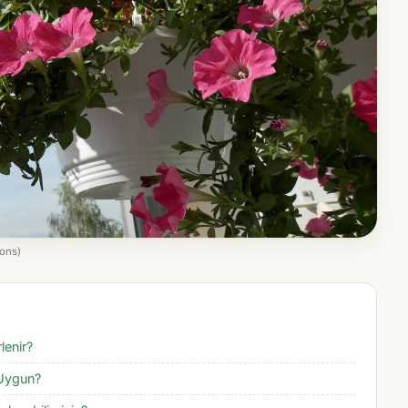
ons)
lenir?
 Uygun?