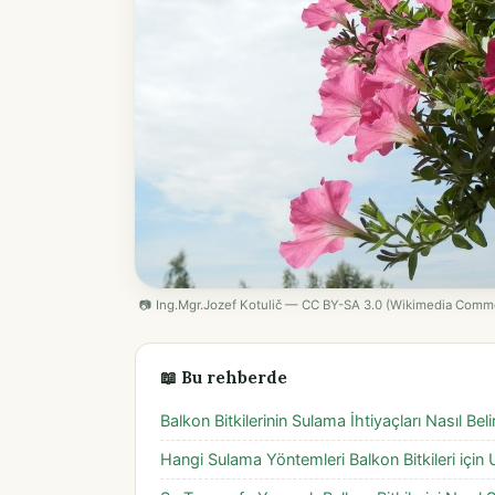
📷 Ing.Mgr.Jozef Kotulič — CC BY-SA 3.0 (Wikimedia Comm
📖 Bu rehberde
Balkon Bitkilerinin Sulama İhtiyaçları Nasıl Belir
Hangi Sulama Yöntemleri Balkon Bitkileri için