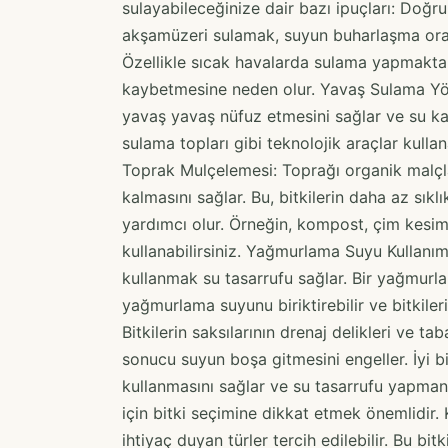
sulayabileceğinize dair bazı ipuçları: Doğr
akşamüzeri sulamak, suyun buharlaşma oranın
Özellikle sıcak havalarda sulama yapmaktan
kaybetmesine neden olur. Yavaş Sulama Yön
yavaş yavaş nüfuz etmesini sağlar ve su ka
sulama topları gibi teknolojik araçlar kullan
Toprak Mulçelemesi: Toprağı organik malçl
kalmasını sağlar. Bu, bitkilerin daha az sık
yardımcı olur. Örneğin, kompost, çim kesim
kullanabilirsiniz. Yağmurlama Suyu Kullanım
kullanmak su tasarrufu sağlar. Bir yağmurl
yağmurlama suyunu biriktirebilir ve bitkileri
Bitkilerin saksılarının drenaj delikleri ve ta
sonucu suyun boşa gitmesini engeller. İyi bir
kullanmasını sağlar ve su tasarrufu yapman
için bitki seçimine dikkat etmek önemlidir. 
ihtiyaç duyan türler tercih edilebilir. Bu bit