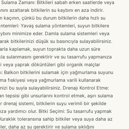
u Sulama Zamanı: Bitkileri sabah erken saatlerde veya
ı azaltarak bitkilerin su kaybını en aza indirir.
 kaçının, çünkü bu durum bitkilerin daha hızlı su
temleri: Yavaş sulama yöntemleri, suyun bitkilere
ybını minimize eder. Damla sulama sistemleri veya
arak bitkilerinizi düşük su basıncıyla sulayabilirsiniz.
arla kaplamak, suyun toprakta daha uzun süre
lıkla sulanmasını gerektirir ve su tasarrufu yapmanıza
i veya yaprak döküntüleri gibi organik malçlar
ı: Balkon bitkilerini sulamak için yağmurlama suyunu
ama fıskiyesi veya yağmurlama varili kullanarak
nizi bu suyla sulayabilirsiniz. Drenajı Kontrol Etme:
ban tepsisi gibi unsurlarını kontrol etmek, aşırı sulama
 drenaj sistemi, bitkilerin suyu verimli bir şekilde
ıza yardımcı olur. Bitki Seçimi: Su tasarrufu yapmak
Kuraklık toleransına sahip bitkiler veya suya daha az
kiler, daha az su gerektirir ve sulama sıklığını