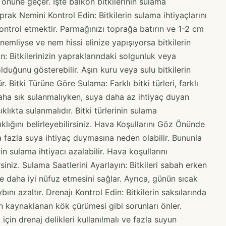
önüne geçer. İşte balkon bitkilerinin sulama
oprak Nemini Kontrol Edin: Bitkilerin sulama ihtiyaçlarını
ontrol etmektir. Parmağınızı toprağa batırın ve 1-2 cm
nemliyse ve nem hissi elinize yapışıyorsa bitkilerin
: Bitkilerinizin yapraklarındaki solgunluk veya
 olduğunu gösterebilir. Aşırı kuru veya sulu bitkilerin
. Bitki Türüne Göre Sulama: Farklı bitki türleri, farklı
 daha sık sulanmalıyken, suya daha az ihtiyaç duyan
klıkta sulanmalıdır. Bitki türlerinin sulama
klığını belirleyebilirsiniz. Hava Koşullarını Göz Önünde
a fazla suya ihtiyaç duymasına neden olabilir. Bununla
rin sulama ihtiyacı azalabilir. Hava koşullarını
siniz. Sulama Saatlerini Ayarlayın: Bitkileri sabah erken
e daha iyi nüfuz etmesini sağlar. Ayrıca, günün sıcak
nı azaltır. Drenajı Kontrol Edin: Bitkilerin saksılarında
an kaynaklanan kök çürümesi gibi sorunları önler.
için drenaj delikleri kullanılmalı ve fazla suyun