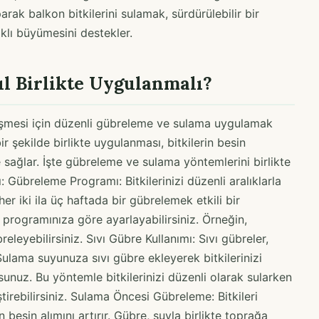
rak balkon bitkilerini sulamak, sürdürülebilir bir
ıklı büyümesini destekler.
l Birlikte Uygulanmalı?
elişmesi için düzenli gübreleme ve sulama uygulamak
 şekilde birlikte uygulanması, bitkilerin besin
e sağlar. İşte gübreleme ve sulama yöntemlerini birlikte
: Gübreleme Programı: Bitkilerinizi düzenli aralıklarla
her iki ila üç haftada bir gübrelemek etkili bir
rogramınıza göre ayarlayabilirsiniz. Örneğin,
eleyebilirsiniz. Sıvı Gübre Kullanımı: Sıvı gübreler,
 Sulama suyunuza sıvı gübre ekleyerek bitkilerinizi
unuz. Bu yöntemle bitkilerinizi düzenli olarak sularken
rebilirsiniz. Sulama Öncesi Gübreleme: Bitkileri
esin alımını artırır. Gübre, suyla birlikte toprağa