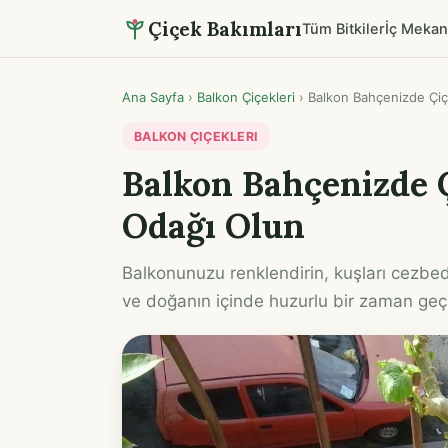
Çiçek Bakımları
Tüm Bitkiler
İç Mekan
Ana Sayfa
›
Balkon Çiçekleri
›
Balkon Bahçenizde Çiçe
BALKON ÇIÇEKLERI
Balkon Bahçenizde Ç
Odağı Olun
Balkonunuzu renklendirin, kuşları cezbedi
ve doğanın içinde huzurlu bir zaman geç