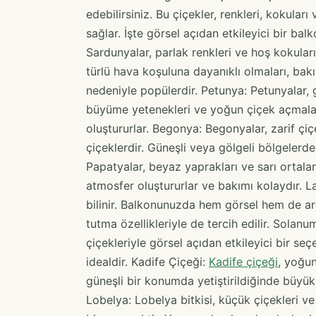
edebilirsiniz. Bu çiçekler, renkleri, kokuları
sağlar. İşte görsel açıdan etkileyici bir ba
Sardunyalar, parlak renkleri ve hoş kokuları
türlü hava koşuluna dayanıklı olmaları, bak
nedeniyle popülerdir. Petunya: Petunyalar, ge
büyüme yetenekleri ve yoğun çiçek açmala
oluştururlar. Begonya: Begonyalar, zarif çiçek
çiçeklerdir. Güneşli veya gölgeli bölgelerde 
Papatyalar, beyaz yaprakları ve sarı ortalar
atmosfer oluştururlar ve bakımı kolaydır. L
bilinir. Balkonunuzda hem görsel hem de ar
tutma özellikleriyle de tercih edilir. Solan
çiçekleriyle görsel açıdan etkileyici bir se
idealdir. Kadife Çiçeği:
Kadife çiçeği
, yoğun
güneşli bir konumda yetiştirildiğinde büyük 
Lobelya: Lobelya bitkisi, küçük çiçekleri v