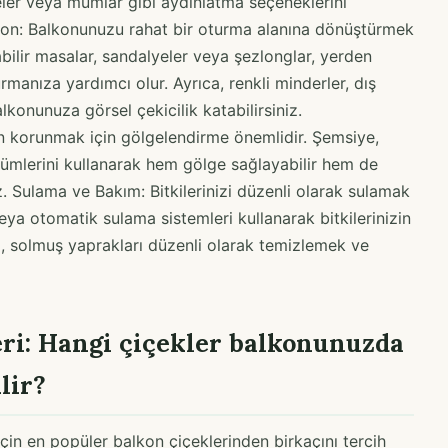
zeler veya mumlar gibi aydınlatma seçeneklerini
syon: Balkonunuzu rahat bir oturma alanına dönüştürmek
abilir masalar, sandalyeler veya şezlonglar, yerden
urmanıza yardımcı olur. Ayrıca, renkli minderler, dış
lkonunuza görsel çekicilik katabilirsiniz.
n korunmak için gölgelendirme önemlidir. Şemsiye,
ümlerini kullanarak hem gölge sağlayabilir hem de
. Sulama ve Bakım: Bitkilerinizi düzenli olarak sulamak
ya otomatik sulama sistemleri kullanarak bitkilerinizin
ca, solmuş yaprakları düzenli olarak temizlemek ve
ri: Hangi çiçekler balkonunuzda
lir?
in en popüler balkon çiçeklerinden birkaçını tercih