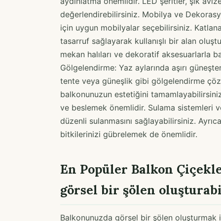
aydınlatma önemlidir. LED şeritler, şık avi
değerlendirebilirsiniz. Mobilya ve Dekora
için uygun mobilyalar seçebilirsiniz. Katlan
tasarruf sağlayarak kullanışlı bir alan oluşt
mekan halıları ve dekoratif aksesuarlarla ba
Gölgelendirme: Yaz aylarında aşırı güneşte
tente veya güneşlik gibi gölgelendirme çöz
balkonunuzun estetiğini tamamlayabilirsiniz
ve beslemek önemlidir. Sulama sistemleri ve
düzenli sulanmasını sağlayabilirsiniz. Ayrı
bitkilerinizi gübrelemek de önemlidir.
En Popüler Balkon Çiçekle
görsel bir şölen oluşturabi
Balkonunuzda görsel bir şölen oluşturmak iç