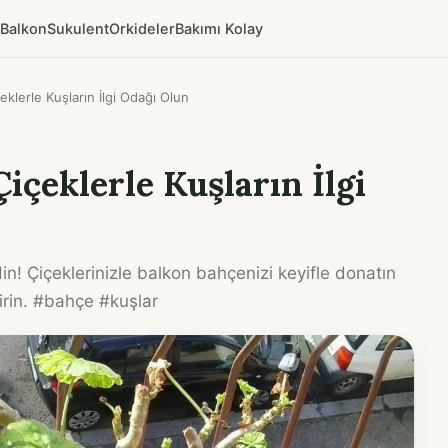
Balkon
Sukulent
Orkideler
Bakımı Kolay
klerle Kuşların İlgi Odağı Olun
içeklerle Kuşların İlgi
n! Çiçeklerinizle balkon bahçenizi keyifle donatın
irin. #bahçe #kuşlar