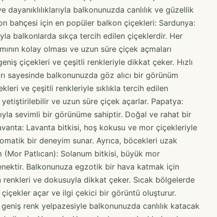
 ve dayanıklılıklarıyla balkonunuzda canlılık ve güzellik
lkon bahçesi için en popüler balkon çiçekleri: Sardunya:
yla balkonlarda sıkça tercih edilen çiçeklerdir. Her
ımının kolay olması ve uzun süre çiçek açmaları
niş çiçekleri ve çeşitli renkleriyle dikkat çeker. Hızlı
rı sayesinde balkonunuzda göz alıcı bir görünüm
leri ve çeşitli renkleriyle sıklıkla tercih edilen
yetiştirilebilir ve uzun süre çiçek açarlar. Papatya:
ıyla sevimli bir görünüme sahiptir. Doğal ve rahat bir
avanta: Lavanta bitkisi, hoş kokusu ve mor çiçekleriyle
omatik bir deneyim sunar. Ayrıca, böcekleri uzak
um (Mor Patlıcan): Solanum bitkisi, büyük mor
çenektir. Balkonunuza egzotik bir hava katmak için
 renkleri ve dokusuyla dikkat çeker. Sıcak bölgelerde
çiçekler açar ve ilgi çekici bir görüntü oluşturur.
e geniş renk yelpazesiyle balkonunuzda canlılık katacak