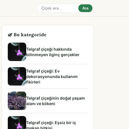
Ara
🌿 Bu kategoride
Telgraf çiçeği hakkında
bilinmeyen ilginç gerçekler
Telgraf çiçeği: Ev
dekorasyonunda kullanım
fikirleri
Telgraf çiçeğinin doğal yaşam
alanı ve kökeni
Telgraf çiçeği: Eşsiz bir iç
mekan bitkisi