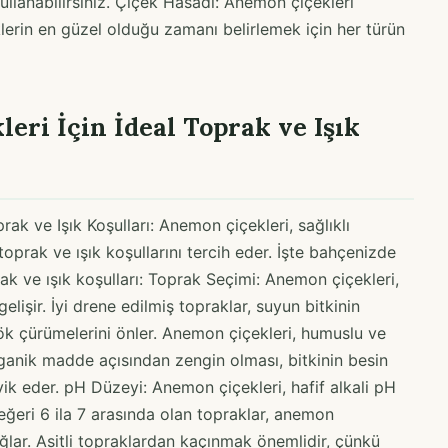
ullanabilirsiniz. Çiçek Hasadı: Anemon çiçekleri
klerin en güzel olduğu zamanı belirlemek için her türün
ri İçin İdeal Toprak ve Işık
ak ve Işık Koşulları: Anemon çiçekleri, sağlıklı
toprak ve ışık koşullarını tercih eder. İşte bahçenizde
ak ve ışık koşulları: Toprak Seçimi: Anemon çiçekleri,
elişir. İyi drene edilmiş topraklar, suyun bitkinin
ök çürümelerini önler. Anemon çiçekleri, humuslu ve
rganik madde açısından zengin olması, bitkinin besin
vik eder. pH Düzeyi: Anemon çiçekleri, hafif alkali pH
eğeri 6 ila 7 arasında olan topraklar, anemon
ğlar. Asitli topraklardan kaçınmak önemlidir, çünkü