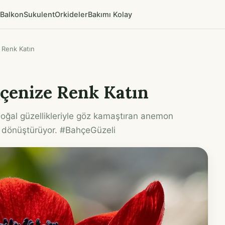
Balkon
Sukulent
Orkideler
Bakımı Kolay
 Renk Katın
çenize Renk Katın
oğal güzellikleriyle göz kamaştıran anemon
re dönüştürüyor. #BahçeGüzeli