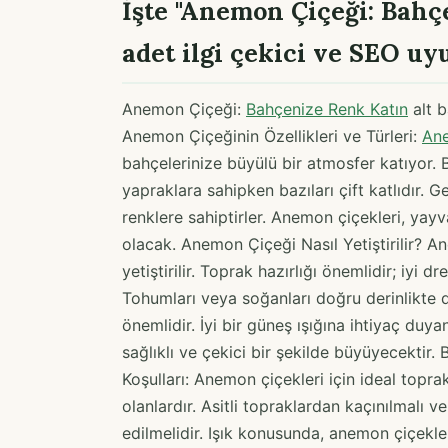
İşte "Anemon Çiçeği: Bahç
adet ilgi çekici ve SEO uy
Anemon Çiçeği:
Bahçenize Renk Katın
alt b
Anemon Çiçeğinin Özellikleri ve Türleri:
Ane
bahçelerinize büyülü bir atmosfer katıyor. Bu 
yapraklara sahipken bazıları çift katlıdır. 
renklere sahiptirler. Anemon çiçekleri, yay
olacak. Anemon Çiçeği Nasıl Yetiştirilir? A
yetiştirilir. Toprak hazırlığı önemlidir; iyi d
Tohumları veya soğanları doğru derinlikte
önemlidir. İyi bir güneş ışığına ihtiyaç duy
sağlıklı ve çekici bir şekilde büyüyecektir.
Koşulları: Anemon çiçekleri için ideal topr
olanlardır. Asitli topraklardan kaçınılmalı v
edilmelidir. Işık konusunda, anemon çiçekler