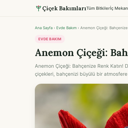
Çiçek Bakımları
Tüm Bitkiler
İç Mekan
Ana Sayfa
›
Evde Bakım
›
Anemon Çiçeği: Bahçenize
EVDE BAKIM
Anemon Çiçeği: Bah
Anemon Çiçeği: Bahçenize Renk Katın! D
çiçekleri, bahçenizi büyülü bir atmosfe