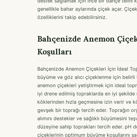
destek sağlamak için ince bir bahçe telini k
genellikle bahar aylarında çiçek açar. Çiçe
özelliklerini takip edebilirsiniz.
Bahçenizde Anemon Çiçekle
Koşulları
Bahçenizde Anemon Çiçekleri İçin İdeal Topr
büyüme ve göz alıcı çiçeklenme için belirli 
anemon çiçekleri yetiştirmek için ideal topr
iyi drene edilmiş topraklarda en iyi şekilde g
köklerinden hızla geçmesine izin verir ve k
gevşek bir toprağı tercih eder. Toprağın o
alımını destekler ve sağlıklı büyümesini teş
düzeyine sahip toprakları tercih eder. pH d
çiçeklerinin optimum büyüme koşullarını sa