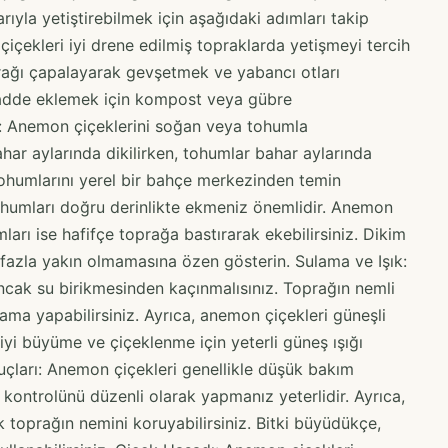
şarıyla yetiştirebilmek için aşağıdaki adımları takip
içekleri iyi drene edilmiş topraklarda yetişmeyi tercih
prağı çapalayarak gevşetmek ve yabancı otları
adde eklemek için kompost veya gübre
i: Anemon çiçeklerini soğan veya tohumla
bahar aylarında dikilirken, tohumlar bahar aylarında
tohumlarını yerel bir bahçe merkezinden temin
tohumları doğru derinlikte ekmeniz önemlidir. Anemon
ları ise hafifçe toprağa bastırarak ekebilirsiniz. Dikim
e fazla yakın olmamasına özen gösterin. Sulama ve Işık:
ancak su birikmesinden kaçınmalısınız. Toprağın nemli
lama yapabilirsiniz. Ayrıca, anemon çiçekleri güneşli
 iyi büyüme ve çiçeklenme için yeterli güneş ışığı
uçları: Anemon çiçekleri genellikle düşük bakım
 kontrolünü düzenli olarak yapmanız yeterlidir. Ayrıca,
k toprağın nemini koruyabilirsiniz. Bitki büyüdükçe,