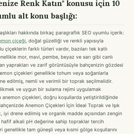
enize Renk Katın" konusu için 10
umlu alt konu başlığı:
aşlıkları hakkında birkaç paragraflık SEO uyumlu içerik:
mon çiçeği
, doğal güzelliği ve renkli yapısıyla
çiçeklerin farklı türleri vardır, bazıları tek katlı
Genellikle mor, mavi, pembe, beyaz ve sarı gibi canlı
van yaprakları ve zarif görüntüsüyle bahçenizin gözdesi
nemon çiçekleri genellikle tohum veya soğanlarla
rene edilmiş, nemli ve verimli bir toprak seçilmelidir.
 dikmek ve uygun bir sulama rejimi uygulamak
an anemon çiçekleri, doğru koşullarda yetiştirildiğinde
 Bahçenizde Anemon Çiçekleri İçin İdeal Toprak ve Işık
ak, iyi drene edilmiş ve organik madde açısından zengin
e hafif alkali pH değerine sahip topraklar tercih
i genellikle tam güneşli veya kısmi gölge koşullarını