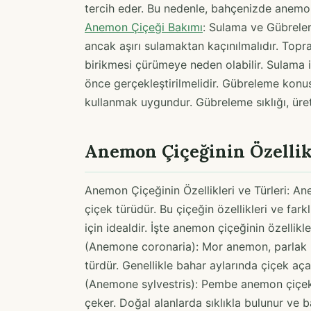
tercih eder. Bu nedenle, bahçenizde anemon
Anemon Çiçeği Bakımı
: Sulama ve Gübrelem
ancak aşırı sulamaktan kaçınılmalıdır. Top
birikmesi çürümeye neden olabilir. Sulama
önce gerçekleştirilmelidir. Gübreleme konu
kullanmak uygundur. Gübreleme sıklığı, üreti
Anemon Çiçeğinin Özellikl
Anemon Çiçeğinin Özellikleri ve Türleri: Ane
çiçek türüdür. Bu çiçeğin özellikleri ve far
için idealdir. İşte anemon çiçeğinin özellik
(Anemone coronaria): Mor anemon, parlak re
türdür. Genellikle bahar aylarında çiçek a
(Anemone sylvestris): Pembe anemon çiçekl
çeker. Doğal alanlarda sıklıkla bulunur ve