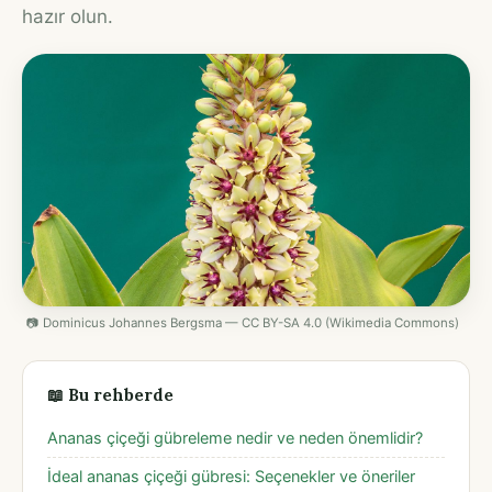
hazır olun.
📷 Dominicus Johannes Bergsma — CC BY-SA 4.0 (Wikimedia Commons)
📖 Bu rehberde
Ananas çiçeği gübreleme nedir ve neden önemlidir?
İdeal ananas çiçeği gübresi: Seçenekler ve öneriler